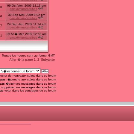
09 Oct Ven, 2009 12:13 pm
20
omax6mumcaraibes
30 Sep Mer, 2009 8:02 pm
30
omax6mumcaraibes
24 Sep Jeu, 2009 11:14 am
07
omax6mumcaraibes
05 Ao� Mer, 2009 12:53 am
91
omax6mumcaraibes
Toutes les heures sont au format GMT
Aller � la page
1
,
2
Suivante
oster de nouveaux sujets dans ce forum
 pas
r�pondre aux sujets dans ce forum
pas
�diter vos messages dans ce forum
s
supprimer vos messages dans ce forum
pas
voter dans les sondages de ce forum