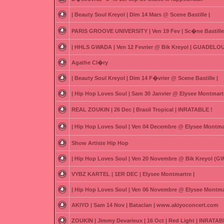
| Beauty Soul Kreyol | Dim 14 Mars @ Scene Bastille |
PARIS GROOVE UNIVERSITY | Ven 19 Fev | Sc�ne Bastille
| HHLS GWADA | Ven 12 Fevrier @ Bik Kreyol | GUADELOU
Agathe Cl�ry
| Beauty Soul Kreyol | Dim 14 F�vrier @ Scene Bastille |
| Hip Hop Loves Soul | Sam 30 Janvier @ Elysee Montmartr
REAL ZOUKIN | 26 Dec | Brasil Tropical | INRATABLE !
| Hip Hop Loves Soul | Ven 04 Decembre @ Elysee Montmar
Show Artiste Hip Hop
| Hip Hop Loves Soul | Ven 20 Novembre @ Bik Kreyol (
VYBZ KARTEL | 1ER DEC | Elysee Montmartre |
| Hip Hop Loves Soul | Ven 06 Novembre @ Elysee Montmar
AKIYO | Sam 14 Nov | Bataclan | www.akiyoconcert.com
ZOUKIN | Jimmy Devarieux | 16 Oct | Red Light | INRATAB