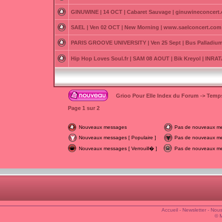
GINUWINE | 14 OCT | Cabaret Sauvage | ginuwineconcert
SAEL | Ven 02 OCT | New Morning | www.saelconcert.com
PARIS GROOVE UNIVERSITY | Ven 25 Sept | Bus Palladium
Hip Hop Loves Soul.fr | SAM 08 AOUT | Bik Kreyol | INR
Grioo Pour Elle Index du Forum
->
Temps
Page
1
sur
2
Nouveaux messages
Pas de nouveaux m
Nouveaux messages [ Populaire ]
Pas de nouveaux mes
Nouveaux messages [ Verrouill� ]
Pas de nouveaux mes
Accueil
-
Newsletter
-
Nous
© 