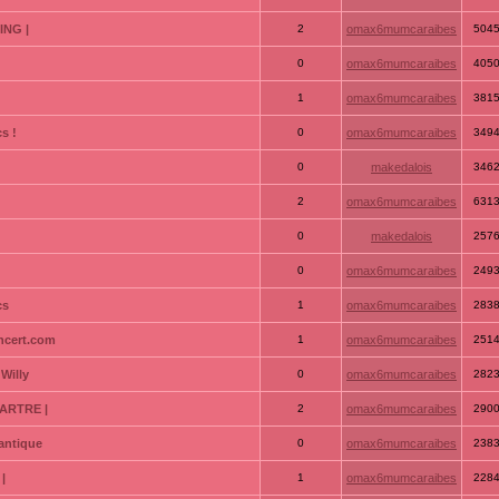
ING |
2
omax6mumcaraibes
504
0
omax6mumcaraibes
405
1
omax6mumcaraibes
381
s !
0
omax6mumcaraibes
349
0
makedalois
346
2
omax6mumcaraibes
631
0
makedalois
257
0
omax6mumcaraibes
249
cs
1
omax6mumcaraibes
283
ncert.com
1
omax6mumcaraibes
251
Willy
0
omax6mumcaraibes
282
ARTRE |
2
omax6mumcaraibes
290
antique
0
omax6mumcaraibes
238
|
1
omax6mumcaraibes
228