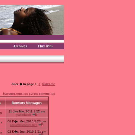
Archives
Flux RSS
Aller � la page
1
,
2
Suivante
Marquez tous les sujets comme lus
s
Derniers Messages
11 Jan Mar, 2011 1:22 am
70
makedalois
08 D�c Mer, 2010 5:23 pm
77
omax6mumcaraibes
02 D�c Jeu, 2010 2:51 pm
62