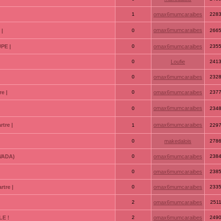
1
omax6mumcaraibes
228
omax6mumcaraibes
 |
0
266
PE |
0
omax6mumcaraibes
235
0
Loufie
241
0
omax6mumcaraibes
232
e |
0
omax6mumcaraibes
237
omax6mumcaraibes
0
234
tre |
omax6mumcaraibes
1
229
0
makedalois
278
GWADA)
0
omax6mumcaraibes
238
0
omax6mumcaraibes
238
tre |
0
omax6mumcaraibes
233
2
omax6mumcaraibes
251
LE !
2
omax6mumcaraibes
249