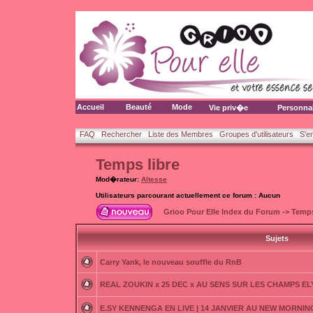
Accueil
Beauté
Mode
Vie priv�e
Personna
FAQ
Rechercher
Liste des Membres
Groupes d'utilisateurs
S'e
Temps libre
Mod�rateur:
Altesse
Utilisateurs parcourant actuellement ce forum : Aucun
Grioo Pour Elle Index du Forum
->
Temps
Sujets
Carry Yank, le nouveau souffle du RnB
REAL ZOUKIN x 25 DEC x AU SENS SUR LES CHAMPS E
E.SY KENNENGA EN LIVE | 14 JANVIER AU NEW MORNING