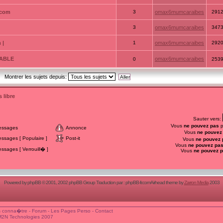
.com
3
omax6mumcaraibes
291
3
omax6mumcaraibes
347
 |
1
omax6mumcaraibes
292
ATABLE
omax6mumcaraibes
0
253
Montrer les sujets depuis:
 libre
Sauter vers:
Vous
ne pouvez pas
p
essages
Annonce
Vous
ne pouvez
sages [ Populaire ]
Post-it
Vous
ne pouvez 
Vous
ne pouvez pa
sages [ Verrouill� ]
Vous
ne pouvez 
Powered by
phpBB
© 2001, 2002 phpBB Group Traduction par :
phpBB-fr.com
Airhead theme by
Zarron Media
2003
 conna�tre
-
Forum
-
Les Pages Perso
-
Contact
M2N Technologies 2007