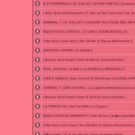
E.SY KENNENGA | 29 JUILLET | AU BIK KREYOL (Guadel
| After Quai 54| Dimanche 27 Juin au Mix Club avec Fat Joe
ADMIRAL T | 17 JUILLET | CONCERT AU STADE DES ABY
BEAUTYSOUL KREYOL | 13 JUIN | SCENE BASTILLE |
| Hip Hop Loves Soul | Ven 28 Mai @ Elysee Montmartre |
ARTISTES HIPHOP, LE SHOW 2
| Beauty Soul Kreyol | Dim 16 Mai @ Scene Bastille |
REAL ZOUKIN | 12 MAI | LA BODEGA | INRATABLE !
| HHLS GWADA | Sam 24 Avril @ Bik Kreyol | GUADELOUP
ADMIRAL T | DIM 18 AVRIL | La Cigale | admiraltconcert.
| Beauty Soul Kreyol | Dim 11 Avril @ Scene Bastille |
LA PERFECTA | Sam 1er MAI | La Cigale |
PARIS GROOVE UNIVERSITY | Ven 09 Avr | Sc�ne Bastille 
| Hip Hop Loves Soul | Ven 26 Mars @ Elysee Montmartre |
D�couvrez "3" le 1er clip de Claise le rappeur/dan