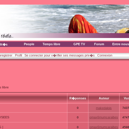
People
Temps libre
GPE TV
Forum
Entre nous
lit�s
nregistrer
Profil
Se connecter pour v�rifier ses messages priv�s
Connexion
 libre
R�ponses
Auteur
Vu
0
makedalois
743
LYSEES
omax6mumcaraibes
0
474
 |
omax6mumcaraibes
0
459