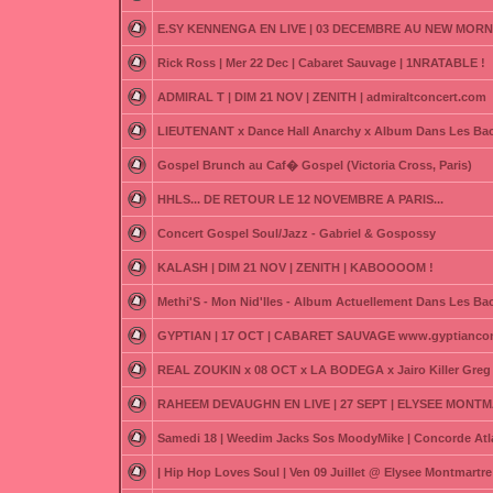
E.SY KENNENGA EN LIVE | 03 DECEMBRE AU NEW MORN
Rick Ross | Mer 22 Dec | Cabaret Sauvage | 1NRATABLE !
ADMIRAL T | DIM 21 NOV | ZENITH | admiraltconcert.com
LIEUTENANT x Dance Hall Anarchy x Album Dans Les Bac
Gospel Brunch au Caf� Gospel (Victoria Cross, Paris)
HHLS... DE RETOUR LE 12 NOVEMBRE A PARIS...
Concert Gospel Soul/Jazz - Gabriel & Gospossy
KALASH | DIM 21 NOV | ZENITH | KABOOOOM !
Methi'S - Mon Nid'Iles - Album Actuellement Dans Les Ba
GYPTIAN | 17 OCT | CABARET SAUVAGE www.gyptianco
REAL ZOUKIN x 08 OCT x LA BODEGA x Jairo Killer Greg 
RAHEEM DEVAUGHN EN LIVE | 27 SEPT | ELYSEE MONTM
Samedi 18 | Weedim Jacks Sos MoodyMike | Concorde Atl
| Hip Hop Loves Soul | Ven 09 Juillet @ Elysee Montmartre 