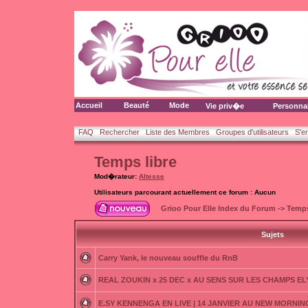
Accueil
Beauté
Mode
Vie priv�e
Personna
FAQ
Rechercher
Liste des Membres
Groupes d'utilisateurs
S'e
Temps libre
Mod�rateur:
Altesse
Utilisateurs parcourant actuellement ce forum : Aucun
Grioo Pour Elle Index du Forum
->
Temps
Sujets
Carry Yank, le nouveau souffle du RnB
REAL ZOUKIN x 25 DEC x AU SENS SUR LES CHAMPS E
E.SY KENNENGA EN LIVE | 14 JANVIER AU NEW MORNING