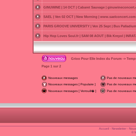
GINUWINE | 14 OCT | Cabaret Sauvage | ginuwineconcert
SAEL | Ven 02 OCT | New Morning | www.saelconcert.com
PARIS GROOVE UNIVERSITY | Ven 25 Sept | Bus Palladium
Hip Hop Loves Soul.fr | SAM 08 AOUT | Bik Kreyol | INR
Grioo Pour Elle Index du Forum
->
Temps
Page
1
sur
2
Nouveaux messages
Pas de nouveaux m
Nouveaux messages [ Populaire ]
Pas de nouveaux mes
Nouveaux messages [ Verrouill� ]
Pas de nouveaux mes
Accueil
-
Newsletter
-
Nous
© 