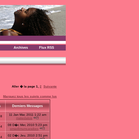
Archives
Flux RSS
Aller � la page
1
,
2
Suivante
Marquez tous les sujets comme lus
s
Derniers Messages
11 Jan Mar, 2011 1:22 am
58
makedalois
08 D�c Mer, 2010 5:23 pm
64
omax6mumcaraibes
02 D�c Jeu, 2010 2:51 pm
54