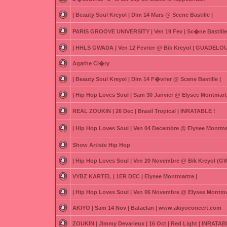
| Beauty Soul Kreyol | Dim 14 Mars @ Scene Bastille |
PARIS GROOVE UNIVERSITY | Ven 19 Fev | Sc�ne Bastille
| HHLS GWADA | Ven 12 Fevrier @ Bik Kreyol | GUADELOU
Agathe Cl�ry
| Beauty Soul Kreyol | Dim 14 F�vrier @ Scene Bastille |
| Hip Hop Loves Soul | Sam 30 Janvier @ Elysee Montmartr
REAL ZOUKIN | 26 Dec | Brasil Tropical | INRATABLE !
| Hip Hop Loves Soul | Ven 04 Decembre @ Elysee Montmar
Show Artiste Hip Hop
| Hip Hop Loves Soul | Ven 20 Novembre @ Bik Kreyol (
VYBZ KARTEL | 1ER DEC | Elysee Montmartre |
| Hip Hop Loves Soul | Ven 06 Novembre @ Elysee Montmar
AKIYO | Sam 14 Nov | Bataclan | www.akiyoconcert.com
ZOUKIN | Jimmy Devarieux | 16 Oct | Red Light | INRATAB