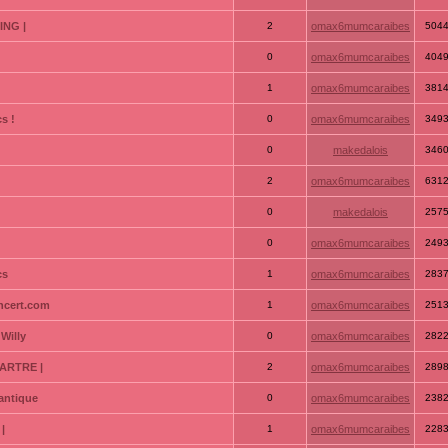
ING |
2
omax6mumcaraibes
504
0
omax6mumcaraibes
404
1
omax6mumcaraibes
381
s !
0
omax6mumcaraibes
349
0
makedalois
346
2
omax6mumcaraibes
631
0
makedalois
257
0
omax6mumcaraibes
249
cs
1
omax6mumcaraibes
283
ncert.com
1
omax6mumcaraibes
251
Willy
0
omax6mumcaraibes
282
ARTRE |
2
omax6mumcaraibes
289
antique
0
omax6mumcaraibes
238
|
1
omax6mumcaraibes
228