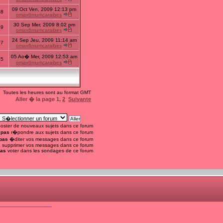
09 Oct Ven, 2009 12:13 pm
08
omax6mumcaraibes
30 Sep Mer, 2009 8:02 pm
19
omax6mumcaraibes
24 Sep Jeu, 2009 11:14 am
97
omax6mumcaraibes
05 Ao� Mer, 2009 12:53 am
85
omax6mumcaraibes
Toutes les heures sont au format GMT
Aller � la page
1
,
2
Suivante
oster de nouveaux sujets dans ce forum
 pas
r�pondre aux sujets dans ce forum
pas
�diter vos messages dans ce forum
s
supprimer vos messages dans ce forum
pas
voter dans les sondages de ce forum