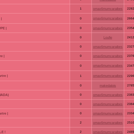
1
omax6mumcaraibes
228
omax6mumcaraibes
 |
0
266
PE |
0
omax6mumcaraibes
235
0
Loufie
241
0
omax6mumcaraibes
232
e |
0
omax6mumcaraibes
237
omax6mumcaraibes
0
234
tre |
omax6mumcaraibes
1
229
0
makedalois
278
GWADA)
0
omax6mumcaraibes
238
0
omax6mumcaraibes
238
tre |
0
omax6mumcaraibes
233
2
omax6mumcaraibes
251
LE !
2
omax6mumcaraibes
248