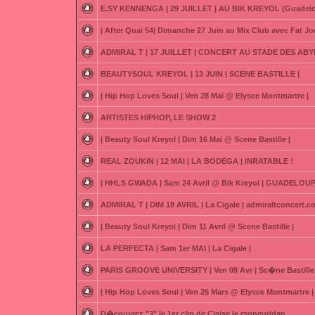
E.SY KENNENGA | 29 JUILLET | AU BIK KREYOL (Guadel
| After Quai 54| Dimanche 27 Juin au Mix Club avec Fat Joe
ADMIRAL T | 17 JUILLET | CONCERT AU STADE DES ABY
BEAUTYSOUL KREYOL | 13 JUIN | SCENE BASTILLE |
| Hip Hop Loves Soul | Ven 28 Mai @ Elysee Montmartre |
ARTISTES HIPHOP, LE SHOW 2
| Beauty Soul Kreyol | Dim 16 Mai @ Scene Bastille |
REAL ZOUKIN | 12 MAI | LA BODEGA | INRATABLE !
| HHLS GWADA | Sam 24 Avril @ Bik Kreyol | GUADELOUP
ADMIRAL T | DIM 18 AVRIL | La Cigale | admiraltconcert.
| Beauty Soul Kreyol | Dim 11 Avril @ Scene Bastille |
LA PERFECTA | Sam 1er MAI | La Cigale |
PARIS GROOVE UNIVERSITY | Ven 09 Avr | Sc�ne Bastille 
| Hip Hop Loves Soul | Ven 26 Mars @ Elysee Montmartre |
D�couvrez "3" le 1er clip de Claise le rappeur/dan