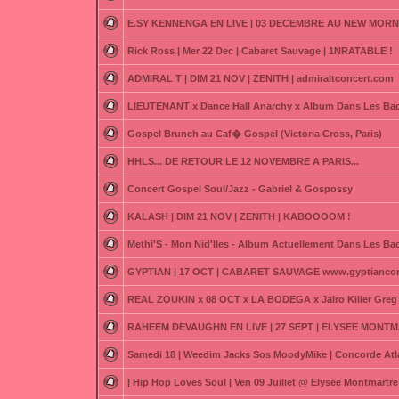
E.SY KENNENGA EN LIVE | 03 DECEMBRE AU NEW MORN
Rick Ross | Mer 22 Dec | Cabaret Sauvage | 1NRATABLE !
ADMIRAL T | DIM 21 NOV | ZENITH | admiraltconcert.com
LIEUTENANT x Dance Hall Anarchy x Album Dans Les Bac
Gospel Brunch au Caf� Gospel (Victoria Cross, Paris)
HHLS... DE RETOUR LE 12 NOVEMBRE A PARIS...
Concert Gospel Soul/Jazz - Gabriel & Gospossy
KALASH | DIM 21 NOV | ZENITH | KABOOOOM !
Methi'S - Mon Nid'Iles - Album Actuellement Dans Les Ba
GYPTIAN | 17 OCT | CABARET SAUVAGE www.gyptianco
REAL ZOUKIN x 08 OCT x LA BODEGA x Jairo Killer Greg 
RAHEEM DEVAUGHN EN LIVE | 27 SEPT | ELYSEE MONTM
Samedi 18 | Weedim Jacks Sos MoodyMike | Concorde Atl
| Hip Hop Loves Soul | Ven 09 Juillet @ Elysee Montmartre 