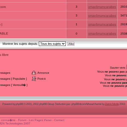
.com
3
omax6mumcaraibes
291
3
omax6mumcaraibes
347
 |
1
omax6mumcaraibes
291
ATABLE
omax6mumcaraibes
0
253
Montrer les sujets depuis:
 libre
Sauter vers:
Vous
ne pouvez pas
p
essages
Annonce
Vous
ne pouvez
sages [ Populaire ]
Post-it
Vous
ne pouvez 
Vous
ne pouvez pa
sages [ Verrouill� ]
Vous
ne pouvez 
Powered by
phpBB
© 2001, 2002 phpBB Group Traduction par :
phpBB-fr.com
Airhead theme by
Zarron Media
2003
 conna�tre
-
Forum
-
Les Pages Perso
-
Contact
M2N Technologies 2007