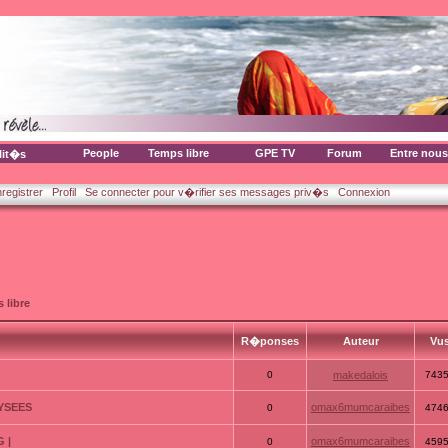
People
Temps libre
GPE TV
Forum
Entre nous
lit�s
nregistrer
Profil
Se connecter pour v�rifier ses messages priv�s
Connexion
 libre
R�ponses
Auteur
Vu
0
makedalois
743
LYSEES
omax6mumcaraibes
0
474
 |
omax6mumcaraibes
0
459