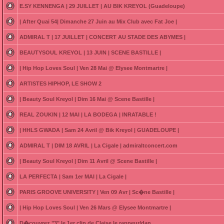
E.SY KENNENGA | 29 JUILLET | AU BIK KREYOL (Guadeloupe)
| After Quai 54| Dimanche 27 Juin au Mix Club avec Fat Joe |
ADMIRAL T | 17 JUILLET | CONCERT AU STADE DES ABYMES |
BEAUTYSOUL KREYOL | 13 JUIN | SCENE BASTILLE |
| Hip Hop Loves Soul | Ven 28 Mai @ Elysee Montmartre |
ARTISTES HIPHOP, LE SHOW 2
| Beauty Soul Kreyol | Dim 16 Mai @ Scene Bastille |
REAL ZOUKIN | 12 MAI | LA BODEGA | INRATABLE !
| HHLS GWADA | Sam 24 Avril @ Bik Kreyol | GUADELOUPE |
ADMIRAL T | DIM 18 AVRIL | La Cigale | admiraltconcert.com
| Beauty Soul Kreyol | Dim 11 Avril @ Scene Bastille |
LA PERFECTA | Sam 1er MAI | La Cigale |
PARIS GROOVE UNIVERSITY | Ven 09 Avr | Sc�ne Bastille |
| Hip Hop Loves Soul | Ven 26 Mars @ Elysee Montmartre |
D�couvrez "3" le 1er clip de Claise le rappeur/dan