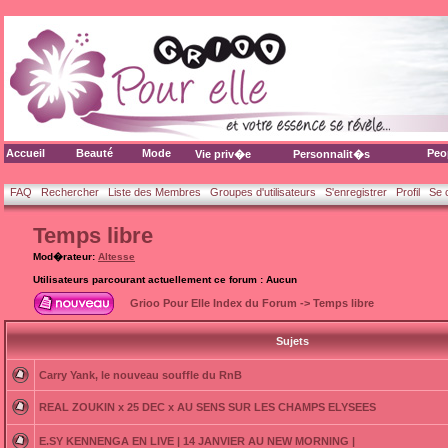
Accueil
Beauté
Mode
Peo
Vie priv�e
Personnalit�s
FAQ
Rechercher
Liste des Membres
Groupes d'utilisateurs
S'enregistrer
Profil
Se 
Temps libre
Mod�rateur:
Altesse
Utilisateurs parcourant actuellement ce forum : Aucun
Grioo Pour Elle Index du Forum
->
Temps libre
Sujets
Carry Yank, le nouveau souffle du RnB
REAL ZOUKIN x 25 DEC x AU SENS SUR LES CHAMPS ELYSEES
E.SY KENNENGA EN LIVE | 14 JANVIER AU NEW MORNING |