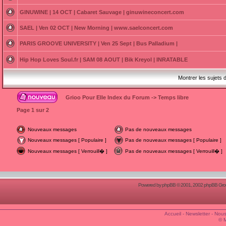
GINUWINE | 14 OCT | Cabaret Sauvage | ginuwineconcert.com
SAEL | Ven 02 OCT | New Morning | www.saelconcert.com
PARIS GROOVE UNIVERSITY | Ven 25 Sept | Bus Palladium |
Hip Hop Loves Soul.fr | SAM 08 AOUT | Bik Kreyol | INRATABLE
Montrer les sujets 
Grioo Pour Elle Index du Forum
->
Temps libre
Page
1
sur
2
Nouveaux messages
Pas de nouveaux messages
Nouveaux messages [ Populaire ]
Pas de nouveaux messages [ Populaire ]
Nouveaux messages [ Verrouill� ]
Pas de nouveaux messages [ Verrouill� ]
Powered by
phpBB
© 2001, 2002 phpBB Group
Accueil
-
Newsletter
-
Nous
© 