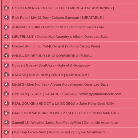
E.SY KENNENGA EN LIVE | 03 DECEMBRE AU NEW MORNING |
Rick Ross | Mer 22 Dec | Cabaret Sauvage | 1NRATABLE !
ADMIRAL T | DIM 21 NOV | ZENITH | admiraltconcert.com
LIEUTENANT x Dance Hall Anarchy x Album Dans Les Bacs !
Gospel Brunch au Caf� Gospel (Victoria Cross, Paris)
HHLS... DE RETOUR LE 12 NOVEMBRE A PARIS...
Concert Gospel Soul/Jazz - Gabriel & Gospossy
KALASH | DIM 21 NOV | ZENITH | KABOOOOM !
Methi'S - Mon Nid'Iles - Album Actuellement Dans Les Bacs
GYPTIAN | 17 OCT | CABARET SAUVAGE www.gyptianconcert.com
REAL ZOUKIN x 08 OCT x LA BODEGA x Jairo Killer Greg Willy
RAHEEM DEVAUGHN EN LIVE | 27 SEPT | ELYSEE MONTMARTRE |
Samedi 18 | Weedim Jacks Sos MoodyMike | Concorde Atlantique
| Hip Hop Loves Soul | Ven 09 Juillet @ Elysee Montmartre |