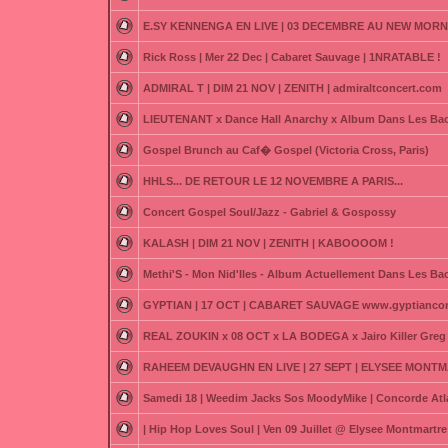
E.SY KENNENGA EN LIVE | 03 DECEMBRE AU NEW MORN
Rick Ross | Mer 22 Dec | Cabaret Sauvage | 1NRATABLE !
ADMIRAL T | DIM 21 NOV | ZENITH | admiraltconcert.com
LIEUTENANT x Dance Hall Anarchy x Album Dans Les Bac
Gospel Brunch au Caf� Gospel (Victoria Cross, Paris)
HHLS... DE RETOUR LE 12 NOVEMBRE A PARIS...
Concert Gospel Soul/Jazz - Gabriel & Gospossy
KALASH | DIM 21 NOV | ZENITH | KABOOOOM !
Methi'S - Mon Nid'Iles - Album Actuellement Dans Les Ba
GYPTIAN | 17 OCT | CABARET SAUVAGE www.gyptianco
REAL ZOUKIN x 08 OCT x LA BODEGA x Jairo Killer Greg 
RAHEEM DEVAUGHN EN LIVE | 27 SEPT | ELYSEE MONTM
Samedi 18 | Weedim Jacks Sos MoodyMike | Concorde Atl
| Hip Hop Loves Soul | Ven 09 Juillet @ Elysee Montmartre 