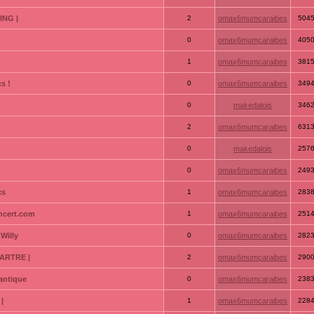
ING |
2
omax6mumcaraibes
504
0
omax6mumcaraibes
405
1
omax6mumcaraibes
381
s !
0
omax6mumcaraibes
349
0
makedalois
346
2
omax6mumcaraibes
631
0
makedalois
257
0
omax6mumcaraibes
249
cs
1
omax6mumcaraibes
283
ncert.com
1
omax6mumcaraibes
251
Willy
0
omax6mumcaraibes
282
ARTRE |
2
omax6mumcaraibes
290
antique
0
omax6mumcaraibes
238
|
1
omax6mumcaraibes
228