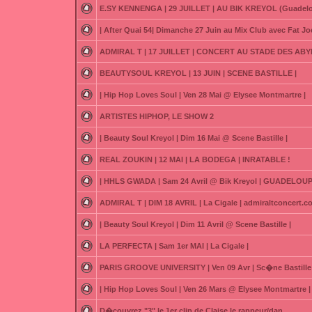
E.SY KENNENGA | 29 JUILLET | AU BIK KREYOL (Guadel
| After Quai 54| Dimanche 27 Juin au Mix Club avec Fat Joe
ADMIRAL T | 17 JUILLET | CONCERT AU STADE DES ABY
BEAUTYSOUL KREYOL | 13 JUIN | SCENE BASTILLE |
| Hip Hop Loves Soul | Ven 28 Mai @ Elysee Montmartre |
ARTISTES HIPHOP, LE SHOW 2
| Beauty Soul Kreyol | Dim 16 Mai @ Scene Bastille |
REAL ZOUKIN | 12 MAI | LA BODEGA | INRATABLE !
| HHLS GWADA | Sam 24 Avril @ Bik Kreyol | GUADELOUP
ADMIRAL T | DIM 18 AVRIL | La Cigale | admiraltconcert.
| Beauty Soul Kreyol | Dim 11 Avril @ Scene Bastille |
LA PERFECTA | Sam 1er MAI | La Cigale |
PARIS GROOVE UNIVERSITY | Ven 09 Avr | Sc�ne Bastille 
| Hip Hop Loves Soul | Ven 26 Mars @ Elysee Montmartre |
D�couvrez "3" le 1er clip de Claise le rappeur/dan