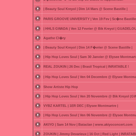
| Beauty Soul Kreyol | Dim 14 Mars @ Scene Bastille |
PARIS GROOVE UNIVERSITY | Ven 19 Fev | Sc�ne Bastille
| HHLS GWADA | Ven 12 Fevrier @ Bik Kreyol | GUADELOU
Agathe Cl�ry
| Beauty Soul Kreyol | Dim 14 F�vrier @ Scene Bastille |
| Hip Hop Loves Soul | Sam 30 Janvier @ Elysee Montmartr
REAL ZOUKIN | 26 Dec | Brasil Tropical | INRATABLE !
| Hip Hop Loves Soul | Ven 04 Decembre @ Elysee Montmar
Show Artiste Hip Hop
| Hip Hop Loves Soul | Ven 20 Novembre @ Bik Kreyol (
VYBZ KARTEL | 1ER DEC | Elysee Montmartre |
| Hip Hop Loves Soul | Ven 06 Novembre @ Elysee Montmar
AKIYO | Sam 14 Nov | Bataclan | www.akiyoconcert.com
ZOUKIN | Jimmy Devarieux | 16 Oct | Red Light | INRATAB