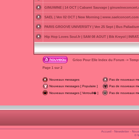
GINUWINE | 14 OCT | Cabaret Sauvage | ginuwineconcert
SAEL | Ven 02 OCT | New Morning | www.saelconcert.com
PARIS GROOVE UNIVERSITY | Ven 25 Sept | Bus Palladium
Hip Hop Loves Soul.fr | SAM 08 AOUT | Bik Kreyol | INR
Grioo Pour Elle Index du Forum
->
Temps
Page
1
sur
2
Nouveaux messages
Pas de nouveaux m
Nouveaux messages [ Populaire ]
Pas de nouveaux mes
Nouveaux messages [ Verrouill� ]
Pas de nouveaux mes
Accueil
-
Newsletter
-
Nous
© 