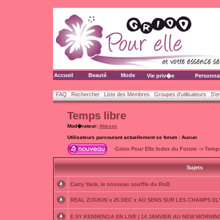
Accueil
Beauté
Mode
Vie priv�e
Personna
FAQ
Rechercher
Liste des Membres
Groupes d'utilisateurs
S'e
Temps libre
Mod�rateur:
Altesse
Utilisateurs parcourant actuellement ce forum : Aucun
Grioo Pour Elle Index du Forum
->
Temps
Sujets
Carry Yank, le nouveau souffle du RnB
REAL ZOUKIN x 25 DEC x AU SENS SUR LES CHAMPS E
E.SY KENNENGA EN LIVE | 14 JANVIER AU NEW MORNING