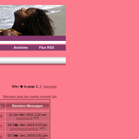
Archives
Flux RSS
Aller � la page
1
,
2
Suivante
Marquez tous les sujets comme lus
s
Derniers Messages
11 Jan Mar, 2011 1:22 am
70
makedalois
08 D�c Mer, 2010 5:23 pm
77
omax6mumcaraibes
02 D�c Jeu, 2010 2:51 pm
62