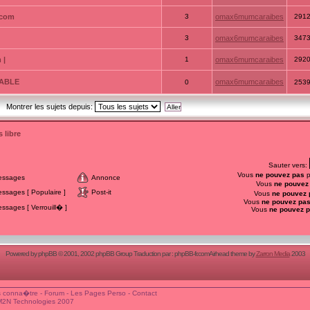
.com
3
omax6mumcaraibes
291
3
omax6mumcaraibes
347
 |
1
omax6mumcaraibes
292
ATABLE
omax6mumcaraibes
0
253
Montrer les sujets depuis:
 libre
Sauter vers:
Vous
ne pouvez pas
p
essages
Annonce
Vous
ne pouvez
sages [ Populaire ]
Post-it
Vous
ne pouvez 
Vous
ne pouvez pa
sages [ Verrouill� ]
Vous
ne pouvez 
Powered by
phpBB
© 2001, 2002 phpBB Group Traduction par :
phpBB-fr.com
Airhead theme by
Zarron Media
2003
 conna�tre
-
Forum
-
Les Pages Perso
-
Contact
M2N Technologies 2007