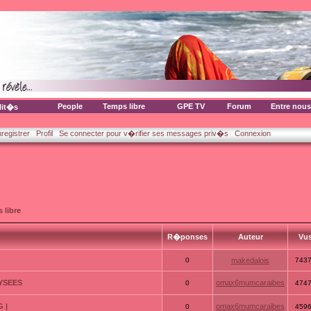
People
Temps libre
GPE TV
Forum
Entre nous
lit�s
nregistrer
Profil
Se connecter pour v�rifier ses messages priv�s
Connexion
 libre
R�ponses
Auteur
Vu
0
makedalois
743
LYSEES
omax6mumcaraibes
0
474
 |
omax6mumcaraibes
0
459