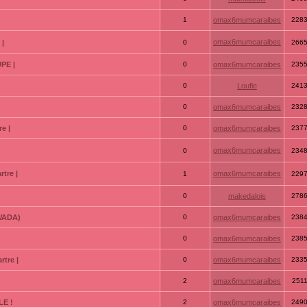
1
omax6mumcaraibes
228
omax6mumcaraibes
 |
0
266
PE |
0
omax6mumcaraibes
235
0
Loufie
241
0
omax6mumcaraibes
232
e |
0
omax6mumcaraibes
237
omax6mumcaraibes
0
234
tre |
omax6mumcaraibes
1
229
0
makedalois
278
GWADA)
0
omax6mumcaraibes
238
0
omax6mumcaraibes
238
tre |
0
omax6mumcaraibes
233
2
omax6mumcaraibes
251
LE !
2
omax6mumcaraibes
249