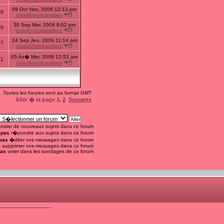
09 Oct Ven, 2009 12:13 pm
20
omax6mumcaraibes
30 Sep Mer, 2009 8:02 pm
30
omax6mumcaraibes
24 Sep Jeu, 2009 11:14 am
07
omax6mumcaraibes
05 Ao� Mer, 2009 12:53 am
91
omax6mumcaraibes
Toutes les heures sont au format GMT
Aller � la page
1
,
2
Suivante
oster de nouveaux sujets dans ce forum
 pas
r�pondre aux sujets dans ce forum
pas
�diter vos messages dans ce forum
s
supprimer vos messages dans ce forum
pas
voter dans les sondages de ce forum