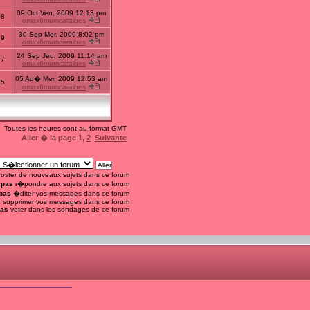
09 Oct Ven, 2009 12:13 pm
08
omax6mumcaraibes
30 Sep Mer, 2009 8:02 pm
19
omax6mumcaraibes
24 Sep Jeu, 2009 11:14 am
97
omax6mumcaraibes
05 Ao� Mer, 2009 12:53 am
85
omax6mumcaraibes
Toutes les heures sont au format GMT
Aller � la page
1
,
2
Suivante
oster de nouveaux sujets dans ce forum
 pas
r�pondre aux sujets dans ce forum
pas
�diter vos messages dans ce forum
s
supprimer vos messages dans ce forum
pas
voter dans les sondages de ce forum