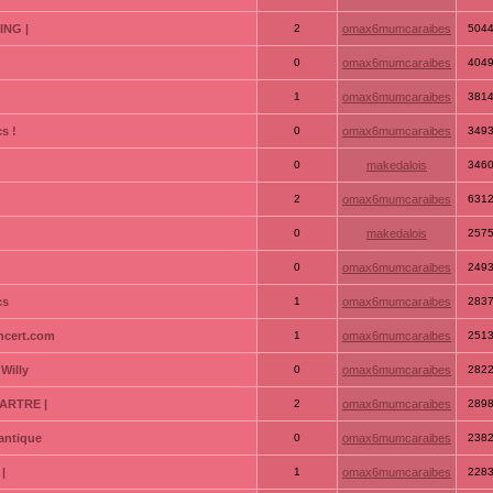
ING |
2
omax6mumcaraibes
504
0
omax6mumcaraibes
404
1
omax6mumcaraibes
381
s !
0
omax6mumcaraibes
349
0
makedalois
346
2
omax6mumcaraibes
631
0
makedalois
257
0
omax6mumcaraibes
249
cs
1
omax6mumcaraibes
283
ncert.com
1
omax6mumcaraibes
251
Willy
0
omax6mumcaraibes
282
ARTRE |
2
omax6mumcaraibes
289
antique
0
omax6mumcaraibes
238
|
1
omax6mumcaraibes
228