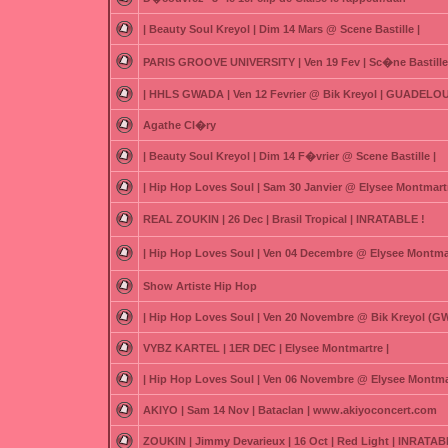
| Beauty Soul Kreyol | Dim 14 Mars @ Scene Bastille |
PARIS GROOVE UNIVERSITY | Ven 19 Fev | Sc�ne Bastille
| HHLS GWADA | Ven 12 Fevrier @ Bik Kreyol | GUADELOU
Agathe Cl�ry
| Beauty Soul Kreyol | Dim 14 F�vrier @ Scene Bastille |
| Hip Hop Loves Soul | Sam 30 Janvier @ Elysee Montmartr
REAL ZOUKIN | 26 Dec | Brasil Tropical | INRATABLE !
| Hip Hop Loves Soul | Ven 04 Decembre @ Elysee Montmar
Show Artiste Hip Hop
| Hip Hop Loves Soul | Ven 20 Novembre @ Bik Kreyol (
VYBZ KARTEL | 1ER DEC | Elysee Montmartre |
| Hip Hop Loves Soul | Ven 06 Novembre @ Elysee Montmar
AKIYO | Sam 14 Nov | Bataclan | www.akiyoconcert.com
ZOUKIN | Jimmy Devarieux | 16 Oct | Red Light | INRATAB