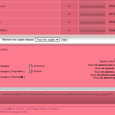
.com
3
omax6mumcaraibes
291
3
omax6mumcaraibes
347
 |
1
omax6mumcaraibes
291
ATABLE
omax6mumcaraibes
0
253
Montrer les sujets depuis:
 libre
Sauter vers:
Vous
ne pouvez pas
p
essages
Annonce
Vous
ne pouvez
sages [ Populaire ]
Post-it
Vous
ne pouvez 
Vous
ne pouvez pa
sages [ Verrouill� ]
Vous
ne pouvez 
Powered by
phpBB
© 2001, 2002 phpBB Group Traduction par :
phpBB-fr.com
Airhead theme by
Zarron Media
2003
 conna�tre
-
Forum
-
Les Pages Perso
-
Contact
M2N Technologies 2007