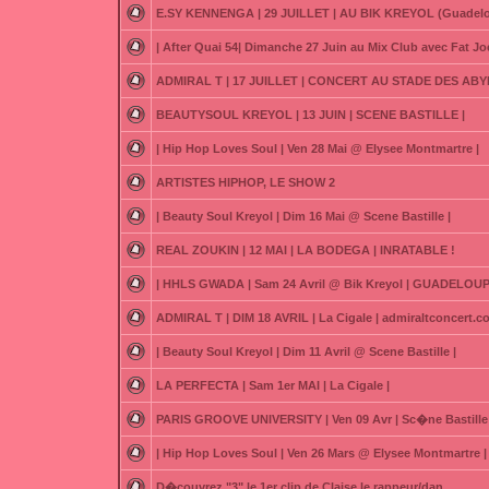
E.SY KENNENGA | 29 JUILLET | AU BIK KREYOL (Guadel
| After Quai 54| Dimanche 27 Juin au Mix Club avec Fat Joe
ADMIRAL T | 17 JUILLET | CONCERT AU STADE DES ABY
BEAUTYSOUL KREYOL | 13 JUIN | SCENE BASTILLE |
| Hip Hop Loves Soul | Ven 28 Mai @ Elysee Montmartre |
ARTISTES HIPHOP, LE SHOW 2
| Beauty Soul Kreyol | Dim 16 Mai @ Scene Bastille |
REAL ZOUKIN | 12 MAI | LA BODEGA | INRATABLE !
| HHLS GWADA | Sam 24 Avril @ Bik Kreyol | GUADELOUP
ADMIRAL T | DIM 18 AVRIL | La Cigale | admiraltconcert.
| Beauty Soul Kreyol | Dim 11 Avril @ Scene Bastille |
LA PERFECTA | Sam 1er MAI | La Cigale |
PARIS GROOVE UNIVERSITY | Ven 09 Avr | Sc�ne Bastille 
| Hip Hop Loves Soul | Ven 26 Mars @ Elysee Montmartre |
D�couvrez "3" le 1er clip de Claise le rappeur/dan