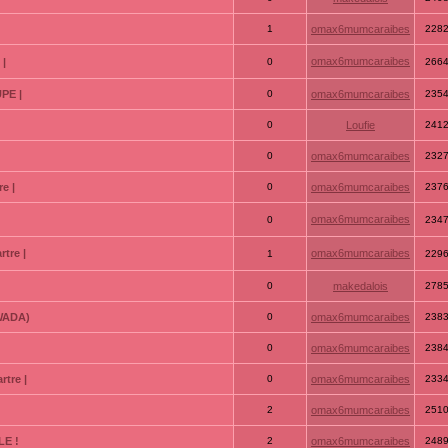
1
omax6mumcaraibes
228
omax6mumcaraibes
 |
0
266
PE |
0
omax6mumcaraibes
235
0
Loufie
241
0
omax6mumcaraibes
232
e |
0
omax6mumcaraibes
237
omax6mumcaraibes
0
234
tre |
omax6mumcaraibes
1
229
0
makedalois
278
GWADA)
0
omax6mumcaraibes
238
0
omax6mumcaraibes
238
tre |
0
omax6mumcaraibes
233
2
omax6mumcaraibes
251
LE !
2
omax6mumcaraibes
248