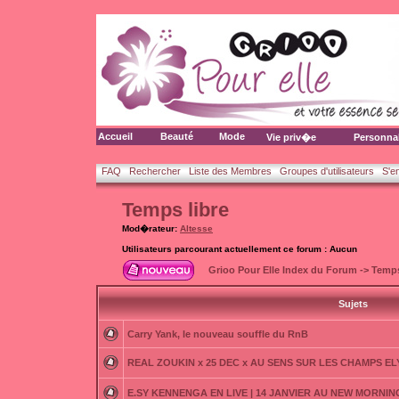
Accueil
Beauté
Mode
Vie priv�e
Personna
FAQ
Rechercher
Liste des Membres
Groupes d'utilisateurs
S'e
Temps libre
Mod�rateur:
Altesse
Utilisateurs parcourant actuellement ce forum : Aucun
Grioo Pour Elle Index du Forum
->
Temps
Sujets
Carry Yank, le nouveau souffle du RnB
REAL ZOUKIN x 25 DEC x AU SENS SUR LES CHAMPS E
E.SY KENNENGA EN LIVE | 14 JANVIER AU NEW MORNING