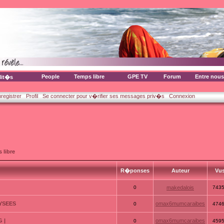
People
Temps libre
GPE TV
Forum
Entre nous
lit�s
nregistrer
Profil
Se connecter pour v�rifier ses messages priv�s
Connexion
 libre
R�ponses
Auteur
Vu
0
makedalois
743
LYSEES
omax6mumcaraibes
0
474
 |
omax6mumcaraibes
0
459