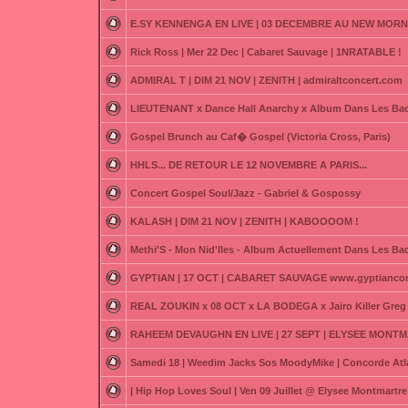
E.SY KENNENGA EN LIVE | 03 DECEMBRE AU NEW MORN
Rick Ross | Mer 22 Dec | Cabaret Sauvage | 1NRATABLE !
ADMIRAL T | DIM 21 NOV | ZENITH | admiraltconcert.com
LIEUTENANT x Dance Hall Anarchy x Album Dans Les Bac
Gospel Brunch au Caf� Gospel (Victoria Cross, Paris)
HHLS... DE RETOUR LE 12 NOVEMBRE A PARIS...
Concert Gospel Soul/Jazz - Gabriel & Gospossy
KALASH | DIM 21 NOV | ZENITH | KABOOOOM !
Methi'S - Mon Nid'Iles - Album Actuellement Dans Les Ba
GYPTIAN | 17 OCT | CABARET SAUVAGE www.gyptianco
REAL ZOUKIN x 08 OCT x LA BODEGA x Jairo Killer Greg 
RAHEEM DEVAUGHN EN LIVE | 27 SEPT | ELYSEE MONTM
Samedi 18 | Weedim Jacks Sos MoodyMike | Concorde Atl
| Hip Hop Loves Soul | Ven 09 Juillet @ Elysee Montmartre 