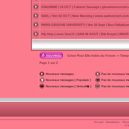
GINUWINE | 14 OCT | Cabaret Sauvage | ginuwineconcert
SAEL | Ven 02 OCT | New Morning | www.saelconcert.com
PARIS GROOVE UNIVERSITY | Ven 25 Sept | Bus Palladium
Hip Hop Loves Soul.fr | SAM 08 AOUT | Bik Kreyol | INR
Grioo Pour Elle Index du Forum
->
Temps
Page
1
sur
2
Nouveaux messages
Pas de nouveaux m
Nouveaux messages [ Populaire ]
Pas de nouveaux mes
Nouveaux messages [ Verrouill� ]
Pas de nouveaux mes
Accueil
-
Newsletter
-
Nous
© 