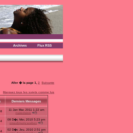
Archives
Flux RSS
Aller � la page
1
,
2
Suivante
Marquez tous les sujets comme lus
s
Derniers Messages
11 Jan Mar, 2011 1:22 am
58
makedalois
08 D�c Mer, 2010 5:23 pm
64
omax6mumcaraibes
02 D�c Jeu, 2010 2:51 pm
54