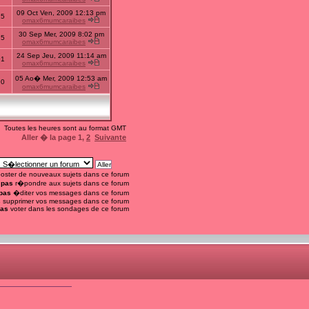
09 Oct Ven, 2009 12:13 pm
15
omax6mumcaraibes
30 Sep Mer, 2009 8:02 pm
25
omax6mumcaraibes
24 Sep Jeu, 2009 11:14 am
01
omax6mumcaraibes
05 Ao� Mer, 2009 12:53 am
90
omax6mumcaraibes
Toutes les heures sont au format GMT
Aller � la page
1
,
2
Suivante
oster de nouveaux sujets dans ce forum
 pas
r�pondre aux sujets dans ce forum
pas
�diter vos messages dans ce forum
s
supprimer vos messages dans ce forum
pas
voter dans les sondages de ce forum