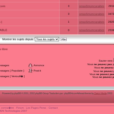
.com
3
omax6mumcaraibes
291
3
omax6mumcaraibes
347
 |
1
omax6mumcaraibes
292
ATABLE
omax6mumcaraibes
0
253
Montrer les sujets depuis:
 libre
Sauter vers:
Vous
ne pouvez pas
p
essages
Annonce
Vous
ne pouvez
sages [ Populaire ]
Post-it
Vous
ne pouvez 
Vous
ne pouvez pa
sages [ Verrouill� ]
Vous
ne pouvez 
Powered by
phpBB
© 2001, 2002 phpBB Group Traduction par :
phpBB-fr.com
Airhead theme by
Zarron Media
2003
 conna�tre
-
Forum
-
Les Pages Perso
-
Contact
M2N Technologies 2007