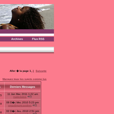
Archives
Flux RSS
Aller � la page
1
,
2
Suivante
Marquez tous les sujets comme lus
s
Derniers Messages
11 Jan Mar, 2011 1:22 am
65
makedalois
08 D�c Mer, 2010 5:23 pm
69
omax6mumcaraibes
02 D�c Jeu, 2010 2:51 pm
58