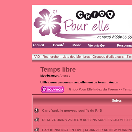
Accueil
Beauté
Mode
Vie priv�e
Personna
FAQ
Rechercher
Liste des Membres
Groupes d'utilisateurs
S'e
Temps libre
Mod�rateur:
Altesse
Utilisateurs parcourant actuellement ce forum : Aucun
Grioo Pour Elle Index du Forum
->
Temps
Sujets
Carry Yank, le nouveau souffle du RnB
REAL ZOUKIN x 25 DEC x AU SENS SUR LES CHAMPS E
E.SY KENNENGA EN LIVE | 14 JANVIER AU NEW MORNING