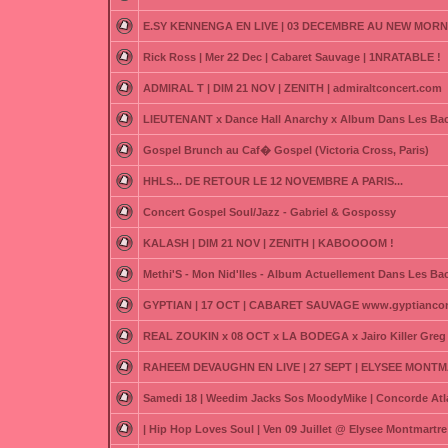
E.SY KENNENGA EN LIVE | 03 DECEMBRE AU NEW MORN
Rick Ross | Mer 22 Dec | Cabaret Sauvage | 1NRATABLE !
ADMIRAL T | DIM 21 NOV | ZENITH | admiraltconcert.com
LIEUTENANT x Dance Hall Anarchy x Album Dans Les Bac
Gospel Brunch au Caf� Gospel (Victoria Cross, Paris)
HHLS... DE RETOUR LE 12 NOVEMBRE A PARIS...
Concert Gospel Soul/Jazz - Gabriel & Gospossy
KALASH | DIM 21 NOV | ZENITH | KABOOOOM !
Methi'S - Mon Nid'Iles - Album Actuellement Dans Les Ba
GYPTIAN | 17 OCT | CABARET SAUVAGE www.gyptianco
REAL ZOUKIN x 08 OCT x LA BODEGA x Jairo Killer Greg 
RAHEEM DEVAUGHN EN LIVE | 27 SEPT | ELYSEE MONTM
Samedi 18 | Weedim Jacks Sos MoodyMike | Concorde Atl
| Hip Hop Loves Soul | Ven 09 Juillet @ Elysee Montmartre 