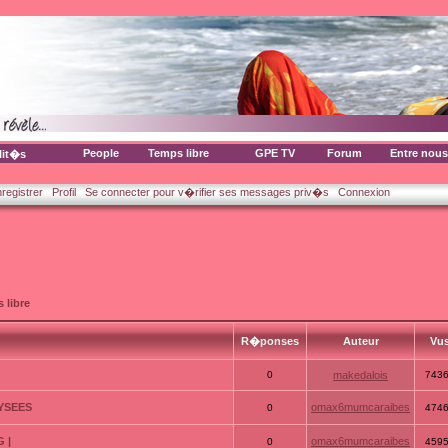
People
Temps libre
GPE TV
Forum
Entre nous
lit�s
nregistrer
Profil
Se connecter pour v�rifier ses messages priv�s
Connexion
 libre
R�ponses
Auteur
Vu
0
makedalois
743
LYSEES
omax6mumcaraibes
0
474
 |
omax6mumcaraibes
0
459