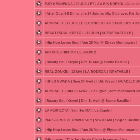
E.SY KENNENGA | 29 JUILLET | AU BIK KREYOL (Guadel
| After Quai 54| Dimanche 27 Juin au Mix Club avec Fat Joe
ADMIRAL T | 17 JUILLET | CONCERT AU STADE DES ABY
BEAUTYSOUL KREYOL | 13 JUIN | SCENE BASTILLE |
| Hip Hop Loves Soul | Ven 28 Mai @ Elysee Montmartre |
ARTISTES HIPHOP, LE SHOW 2
| Beauty Soul Kreyol | Dim 16 Mai @ Scene Bastille |
REAL ZOUKIN | 12 MAI | LA BODEGA | INRATABLE !
| HHLS GWADA | Sam 24 Avril @ Bik Kreyol | GUADELOUP
ADMIRAL T | DIM 18 AVRIL | La Cigale | admiraltconcert.
| Beauty Soul Kreyol | Dim 11 Avril @ Scene Bastille |
LA PERFECTA | Sam 1er MAI | La Cigale |
PARIS GROOVE UNIVERSITY | Ven 09 Avr | Sc�ne Bastille 
| Hip Hop Loves Soul | Ven 26 Mars @ Elysee Montmartre |
D�couvrez "3" le 1er clip de Claise le rappeur/dan