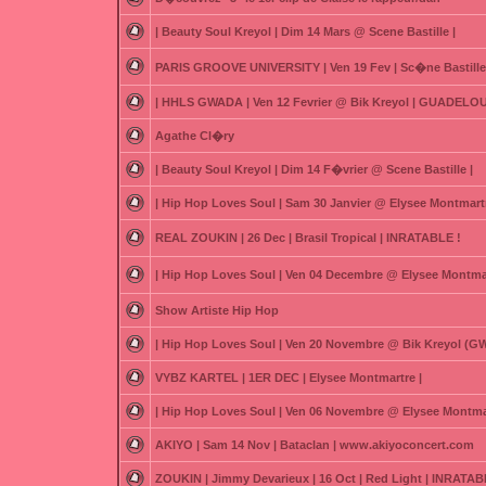
| Beauty Soul Kreyol | Dim 14 Mars @ Scene Bastille |
PARIS GROOVE UNIVERSITY | Ven 19 Fev | Sc�ne Bastille
| HHLS GWADA | Ven 12 Fevrier @ Bik Kreyol | GUADELOU
Agathe Cl�ry
| Beauty Soul Kreyol | Dim 14 F�vrier @ Scene Bastille |
| Hip Hop Loves Soul | Sam 30 Janvier @ Elysee Montmartr
REAL ZOUKIN | 26 Dec | Brasil Tropical | INRATABLE !
| Hip Hop Loves Soul | Ven 04 Decembre @ Elysee Montmar
Show Artiste Hip Hop
| Hip Hop Loves Soul | Ven 20 Novembre @ Bik Kreyol (
VYBZ KARTEL | 1ER DEC | Elysee Montmartre |
| Hip Hop Loves Soul | Ven 06 Novembre @ Elysee Montmar
AKIYO | Sam 14 Nov | Bataclan | www.akiyoconcert.com
ZOUKIN | Jimmy Devarieux | 16 Oct | Red Light | INRATAB