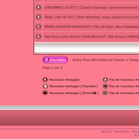
GINUWINE | 14 OCT | Cabaret Sauvage | ginuwineconcert
SAEL | Ven 02 OCT | New Morning | www.saelconcert.com
PARIS GROOVE UNIVERSITY | Ven 25 Sept | Bus Palladium
Hip Hop Loves Soul.fr | SAM 08 AOUT | Bik Kreyol | INR
Grioo Pour Elle Index du Forum
->
Temps
Page
1
sur
2
Nouveaux messages
Pas de nouveaux m
Nouveaux messages [ Populaire ]
Pas de nouveaux mes
Nouveaux messages [ Verrouill� ]
Pas de nouveaux mes
Accueil
-
Newsletter
-
Nous
© 