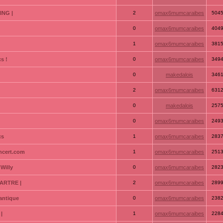
ING |
2
omax6mumcaraibes
504
0
omax6mumcaraibes
404
1
omax6mumcaraibes
381
s !
0
omax6mumcaraibes
349
0
makedalois
346
2
omax6mumcaraibes
631
0
makedalois
257
0
omax6mumcaraibes
249
cs
1
omax6mumcaraibes
283
ncert.com
1
omax6mumcaraibes
251
Willy
0
omax6mumcaraibes
282
ARTRE |
2
omax6mumcaraibes
289
antique
0
omax6mumcaraibes
238
|
1
omax6mumcaraibes
228