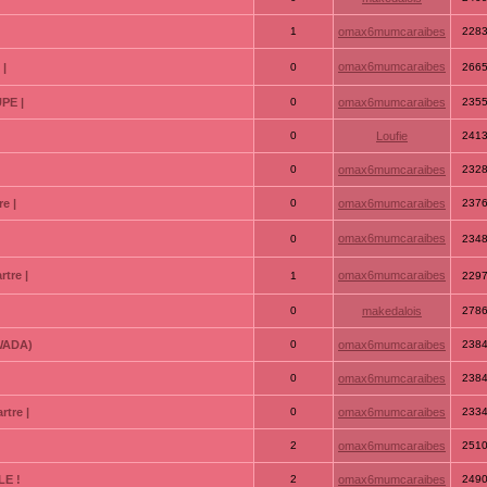
1
omax6mumcaraibes
228
omax6mumcaraibes
 |
0
266
PE |
0
omax6mumcaraibes
235
0
Loufie
241
0
omax6mumcaraibes
232
e |
0
omax6mumcaraibes
237
omax6mumcaraibes
0
234
tre |
omax6mumcaraibes
1
229
0
makedalois
278
GWADA)
0
omax6mumcaraibes
238
0
omax6mumcaraibes
238
tre |
0
omax6mumcaraibes
233
2
omax6mumcaraibes
251
LE !
2
omax6mumcaraibes
249