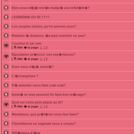
Etes-vous d�j� rest�e malgr� une infid�lit�?
LESBIENNE OU BI ????
Les couples mixtes, qu'en pensez-vous?
Relation � distance, �a peut marcher ou pas?
Coucher le 1er soir
[
Aller � la page:
1
,
2
]
Ejaculation pr�coce: vos exp�riences?
[
Aller � la page:
1
,
2
]
Avez-vous d�j� simul�?
L'�changisme ?
O� aimeriez-vous faire crak-crak?
Amiti� et sexe peuvent-ils faire bon m�nage?
Quel est votre petit plaisir au lit?
[
Aller � la page:
1
,
2
]
Mesdames, que pr�f�rez-vous leur faire?
Clitoridienne ou vaginale vous y croyez?
Diff�rence d'�ge