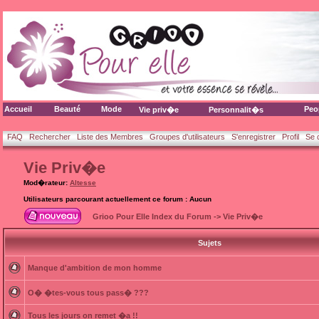
Accueil
Beauté
Mode
Peo
Vie priv�e
Personnalit�s
FAQ
Rechercher
Liste des Membres
Groupes d'utilisateurs
S'enregistrer
Profil
Se 
Vie Priv�e
Mod�rateur:
Altesse
Utilisateurs parcourant actuellement ce forum : Aucun
Grioo Pour Elle Index du Forum
->
Vie Priv�e
Sujets
Manque d'ambition de mon homme
O� �tes-vous tous pass� ???
Tous les jours on remet �a !!