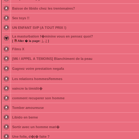
Baisse de libido chez les trentenaires?
Sex toys !!
UN ENFANT SVP (A TOUT PRIX !)
La masturbation f�minine vous en pensez quoi?
[
Aller � la page:
1
,
2
]
Films X
[M6 / APPEL A TEMOINS] Blanchiment de la peau
Gagnez votre prestation negafa
Les relations hommes/femmes
vaincre la timidit�
comment recuperer son homme
Tomber amoureuse
Libido en berne
Sortir avec un homme mari�
Une folie, d�j� faite ?