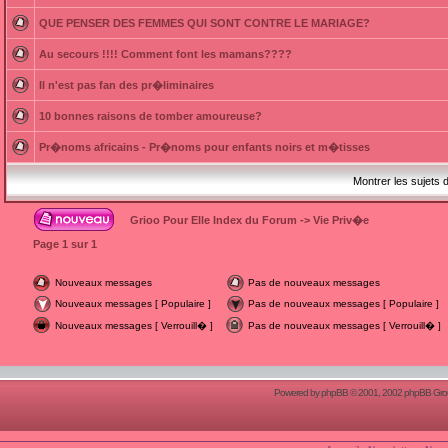
QUE PENSER DES FEMMES QUI SONT CONTRE LE MARIAGE?
Au secours !!!! Comment font les mamans????
Il n'est pas fan des pr�liminaires
10 bonnes raisons de tomber amoureuse?
Pr�noms africains - Pr�noms pour enfants noirs et m�tisses
Montrer les sujets 
Grioo Pour Elle Index du Forum
->
Vie Priv�e
Page
1
sur
1
Nouveaux messages
Pas de nouveaux messages
Nouveaux messages [ Populaire ]
Pas de nouveaux messages [ Populaire ]
Nouveaux messages [ Verrouill� ]
Pas de nouveaux messages [ Verrouill� ]
Powered by
phpBB
© 2001, 2002 phpBB Group