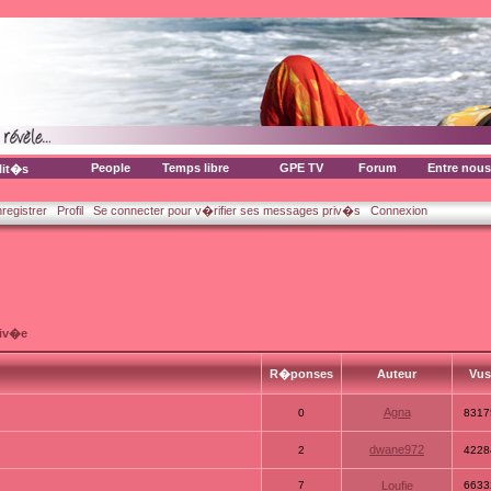
People
Temps libre
GPE TV
Forum
Entre nous
lit�s
nregistrer
Profil
Se connecter pour v�rifier ses messages priv�s
Connexion
riv�e
R�ponses
Auteur
Vu
Agna
0
8317
dwane972
2
4228
7
Loufie
6633