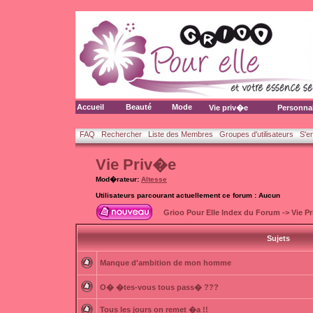
Accueil
Beauté
Mode
Vie priv�e
Personna
FAQ
Rechercher
Liste des Membres
Groupes d'utilisateurs
S'e
Vie Priv�e
Mod�rateur:
Altesse
Utilisateurs parcourant actuellement ce forum : Aucun
Grioo Pour Elle Index du Forum
->
Vie P
Sujets
Manque d'ambition de mon homme
O� �tes-vous tous pass� ???
Tous les jours on remet �a !!