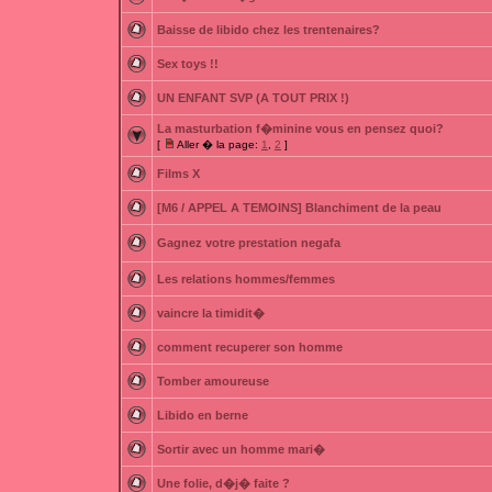
Baisse de libido chez les trentenaires?
Sex toys !!
UN ENFANT SVP (A TOUT PRIX !)
La masturbation f�minine vous en pensez quoi?
[
Aller � la page:
1
,
2
]
Films X
[M6 / APPEL A TEMOINS] Blanchiment de la peau
Gagnez votre prestation negafa
Les relations hommes/femmes
vaincre la timidit�
comment recuperer son homme
Tomber amoureuse
Libido en berne
Sortir avec un homme mari�
Une folie, d�j� faite ?