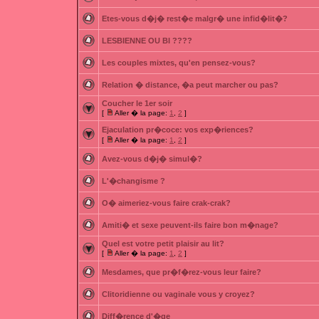
Etes-vous d�j� rest�e malgr� une infid�lit�?
LESBIENNE OU BI ????
Les couples mixtes, qu'en pensez-vous?
Relation � distance, �a peut marcher ou pas?
Coucher le 1er soir
[
Aller � la page:
1
,
2
]
Ejaculation pr�coce: vos exp�riences?
[
Aller � la page:
1
,
2
]
Avez-vous d�j� simul�?
L'�changisme ?
O� aimeriez-vous faire crak-crak?
Amiti� et sexe peuvent-ils faire bon m�nage?
Quel est votre petit plaisir au lit?
[
Aller � la page:
1
,
2
]
Mesdames, que pr�f�rez-vous leur faire?
Clitoridienne ou vaginale vous y croyez?
Diff�rence d'�ge