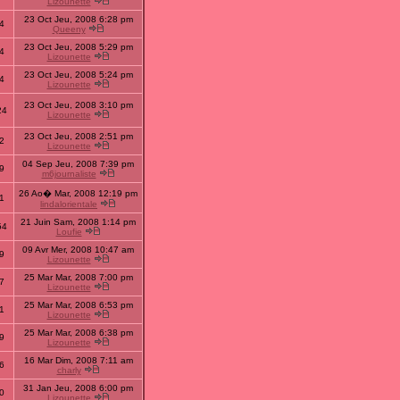
Lizounette
23 Oct Jeu, 2008 6:28 pm
4
Queeny
23 Oct Jeu, 2008 5:29 pm
4
Lizounette
23 Oct Jeu, 2008 5:24 pm
4
Lizounette
23 Oct Jeu, 2008 3:10 pm
24
Lizounette
23 Oct Jeu, 2008 2:51 pm
2
Lizounette
04 Sep Jeu, 2008 7:39 pm
9
m6journaliste
26 Ao� Mar, 2008 12:19 pm
1
lindalorientale
21 Juin Sam, 2008 1:14 pm
54
Loufie
09 Avr Mer, 2008 10:47 am
9
Lizounette
25 Mar Mar, 2008 7:00 pm
7
Lizounette
25 Mar Mar, 2008 6:53 pm
1
Lizounette
25 Mar Mar, 2008 6:38 pm
9
Lizounette
16 Mar Dim, 2008 7:11 am
6
charly
31 Jan Jeu, 2008 6:00 pm
0
Lizounette