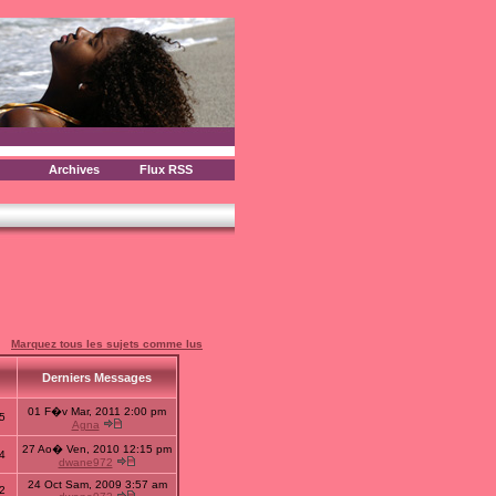
Archives
Flux RSS
Marquez tous les sujets comme lus
s
Derniers Messages
01 F�v Mar, 2011 2:00 pm
5
Agna
27 Ao� Ven, 2010 12:15 pm
4
dwane972
24 Oct Sam, 2009 3:57 am
2