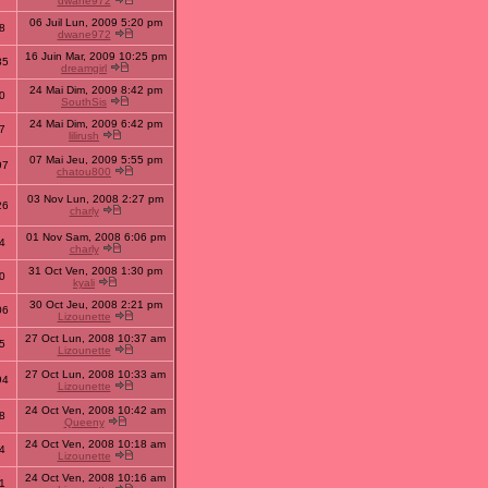
dwane972
06 Juil Lun, 2009 5:20 pm
8
dwane972
16 Juin Mar, 2009 10:25 pm
35
dreamgirl
24 Mai Dim, 2009 8:42 pm
0
SouthSis
24 Mai Dim, 2009 6:42 pm
7
lilirush
07 Mai Jeu, 2009 5:55 pm
97
chatou800
03 Nov Lun, 2008 2:27 pm
26
charly
01 Nov Sam, 2008 6:06 pm
4
charly
31 Oct Ven, 2008 1:30 pm
0
kyali
30 Oct Jeu, 2008 2:21 pm
06
Lizounette
27 Oct Lun, 2008 10:37 am
5
Lizounette
27 Oct Lun, 2008 10:33 am
94
Lizounette
24 Oct Ven, 2008 10:42 am
8
Queeny
24 Oct Ven, 2008 10:18 am
4
Lizounette
24 Oct Ven, 2008 10:16 am
1