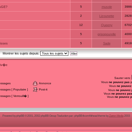
AGE?
5
musole
3986
2
Lizounette
2828
12
Queeny
6702
5
grioopourelle
4000
isses
5
Sade
4919
Montrer les sujets depuis:
riv�e
Sauter vers:
Vous
ne pouvez pas
p
essages
Annonce
Vous
ne pouvez
sages [ Populaire ]
Post-it
Vous
ne pouvez 
Vous
ne pouvez pa
sages [ Verrouill� ]
Vous
ne pouvez 
Powered by
phpBB
© 2001, 2002 phpBB Group Traduction par :
phpBB-fr.com
Airhead theme by
Zarron Media
2003