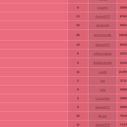
0
Queeny
3304
13
dwane972
8793
10
dreamgirl
5402
grioopourelle
26
1803
13
dwane972
9520
0
m6journaliste
2451
lindalorientale
0
3124
11
Loufie
2135
2
jojo
3711
6
sola
4396
2
Lizounette
2685
5
dwane972
2964
15
lilirush
7910
11
dwane972
7137