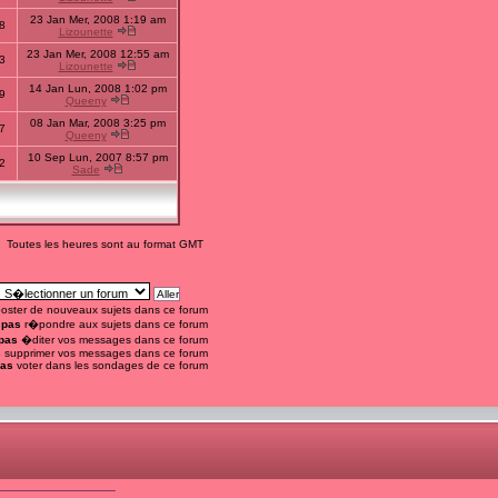
23 Jan Mer, 2008 1:19 am
8
Lizounette
23 Jan Mer, 2008 12:55 am
3
Lizounette
14 Jan Lun, 2008 1:02 pm
9
Queeny
08 Jan Mar, 2008 3:25 pm
7
Queeny
10 Sep Lun, 2007 8:57 pm
2
Sade
Toutes les heures sont au format GMT
oster de nouveaux sujets dans ce forum
 pas
r�pondre aux sujets dans ce forum
pas
�diter vos messages dans ce forum
s
supprimer vos messages dans ce forum
pas
voter dans les sondages de ce forum