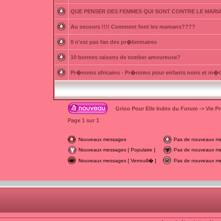
QUE PENSER DES FEMMES QUI SONT CONTRE LE MARI
Au secours !!!! Comment font les mamans????
Il n'est pas fan des pr�liminaires
10 bonnes raisons de tomber amoureuse?
Pr�noms africains - Pr�noms pour enfants noirs et m�t
Grioo Pour Elle Index du Forum
->
Vie P
Page
1
sur
1
Nouveaux messages
Pas de nouveaux m
Nouveaux messages [ Populaire ]
Pas de nouveaux mes
Nouveaux messages [ Verrouill� ]
Pas de nouveaux mes