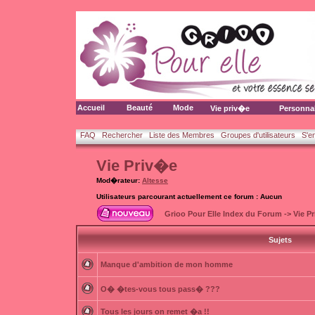
Accueil
Beauté
Mode
Vie priv�e
Personna
FAQ
Rechercher
Liste des Membres
Groupes d'utilisateurs
S'e
Vie Priv�e
Mod�rateur:
Altesse
Utilisateurs parcourant actuellement ce forum : Aucun
Grioo Pour Elle Index du Forum
->
Vie P
Sujets
Manque d'ambition de mon homme
O� �tes-vous tous pass� ???
Tous les jours on remet �a !!