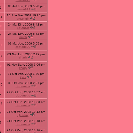
dwane972
06 Juil Lun, 2009 5:20 pm
6
dwane972
16 Juin Mar, 2009 10:25 pm
24
dreamgirl
24 Mai Dim, 2009 8:42 pm
8
SouthSis
24 Mai Dim, 2009 6:42 pm
4
lilirush
07 Mai Jeu, 2009 5:55 pm
70
chatou800
03 Nov Lun, 2008 2:27 pm
97
charly
01 Nov Sam, 2008 6:06 pm
8
charly
31 Oct Ven, 2008 1:30 pm
8
kyali
30 Oct Jeu, 2008 2:21 pm
95
Lizounette
27 Oct Lun, 2008 10:37 am
0
Lizounette
27 Oct Lun, 2008 10:33 am
74
Lizounette
24 Oct Ven, 2008 10:42 am
3
Queeny
24 Oct Ven, 2008 10:18 am
2
Lizounette
24 Oct Ven, 2008 10:16 am
7