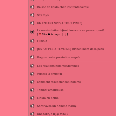
Baisse de libido chez les trentenaires?
Sex toys !!
UN ENFANT SVP (A TOUT PRIX !)
La masturbation f�minine vous en pensez quoi?
[
Aller � la page:
1
,
2
]
Films X
[M6 / APPEL A TEMOINS] Blanchiment de la peau
Gagnez votre prestation negafa
Les relations hommes/femmes
vaincre la timidit�
comment recuperer son homme
Tomber amoureuse
Libido en berne
Sortir avec un homme mari�
Une folie, d�j� faite ?