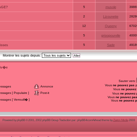
AGE?
5
musole
3986
2
Lizounette
2828
12
Queeny
6702
5
grioopourelle
4000
isses
5
Sade
4918
Montrer les sujets depuis:
riv�e
Sauter vers:
Vous
ne pouvez pas
p
essages
Annonce
Vous
ne pouvez
sages [ Populaire ]
Post-it
Vous
ne pouvez 
Vous
ne pouvez pa
sages [ Verrouill� ]
Vous
ne pouvez 
Powered by
phpBB
© 2001, 2002 phpBB Group Traduction par :
phpBB-fr.com
Airhead theme by
Zarron Media
2003