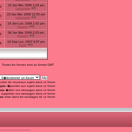
23 Jan Mer, 2008 1:19 am
5
Lizounette
23 Jan Mer, 2008 12:55 am
0
Lizounette
14 Jan Lun, 2008 1:02 pm
6
Queeny
08 Jan Mar, 2008 3:25 pm
5
Queeny
10 Sep Lun, 2007 8:57 pm
9
Sade
Toutes les heures sont au format GMT
oster de nouveaux sujets dans ce forum
 pas
r�pondre aux sujets dans ce forum
pas
�diter vos messages dans ce forum
s
supprimer vos messages dans ce forum
pas
voter dans les sondages de ce forum