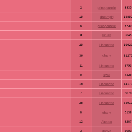
2
grioopourelle
3335
15
dreamgirl
1885
6
grioopourelle
5739
0
lilirush
2845
25
Lizounette
1662
charly
36
3127
11
Lizounette
8753
5
kyali
4425
18
Lizounette
1417
7
Lizounette
6878
28
Lizounette
5391
8
charly
6138
12
Altesse
8287
3
gabye
3953