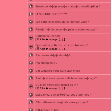
Etes-vous d�j� rest�e malgr� une infid�lit�?
LESBIENNE OU BI ????
Les couples mixtes, qu'en pensez-vous?
Relation � distance, �a peut marcher ou pas?
Coucher le 1er soir
[
Aller � la page:
1
,
2
]
Ejaculation pr�coce: vos exp�riences?
[
Aller � la page:
1
,
2
]
Avez-vous d�j� simul�?
L'�changisme ?
O� aimeriez-vous faire crak-crak?
Amiti� et sexe peuvent-ils faire bon m�nage?
Quel est votre petit plaisir au lit?
[
Aller � la page:
1
,
2
]
Mesdames, que pr�f�rez-vous leur faire?
Clitoridienne ou vaginale vous y croyez?
Diff�rence d'�ge