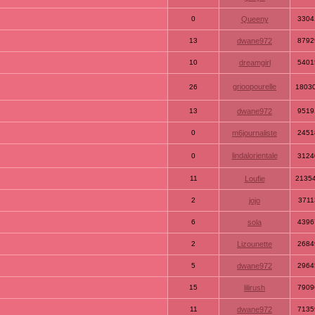
0
Queeny
3304
13
dwane972
8792
10
dreamgirl
5401
grioopourelle
26
1803
13
dwane972
9519
0
m6journaliste
2451
lindalorientale
0
3124
11
Loufie
2135
2
jojo
3711
6
sola
4396
2
Lizounette
2684
5
dwane972
2964
15
lilirush
7909
11
dwane972
7135