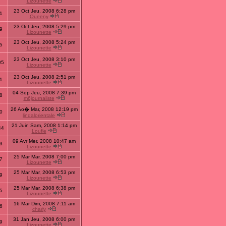
Lizounette
23 Oct Jeu, 2008 6:28 pm
1
Queeny
23 Oct Jeu, 2008 5:29 pm
9
Lizounette
23 Oct Jeu, 2008 5:24 pm
5
Lizounette
23 Oct Jeu, 2008 3:10 pm
05
Lizounette
23 Oct Jeu, 2008 2:51 pm
1
Lizounette
04 Sep Jeu, 2008 7:39 pm
8
m6journaliste
26 Ao� Mar, 2008 12:19 pm
0
lindalorientale
21 Juin Sam, 2008 1:14 pm
44
Loufie
09 Avr Mer, 2008 10:47 am
3
Lizounette
25 Mar Mar, 2008 7:00 pm
7
Lizounette
25 Mar Mar, 2008 6:53 pm
9
Lizounette
25 Mar Mar, 2008 6:38 pm
5
Lizounette
16 Mar Dim, 2008 7:11 am
6
charly
31 Jan Jeu, 2008 6:00 pm
9
Lizounette