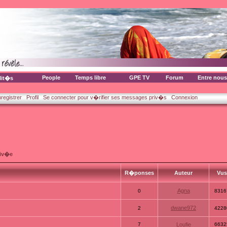
People
Temps libre
GPE TV
Forum
Entre nous
lit�s
nregistrer
Profil
Se connecter pour v�rifier ses messages priv�s
Connexion
riv�e
R�ponses
Auteur
Vu
Agna
0
8316
dwane972
2
4228
7
Loufie
6632