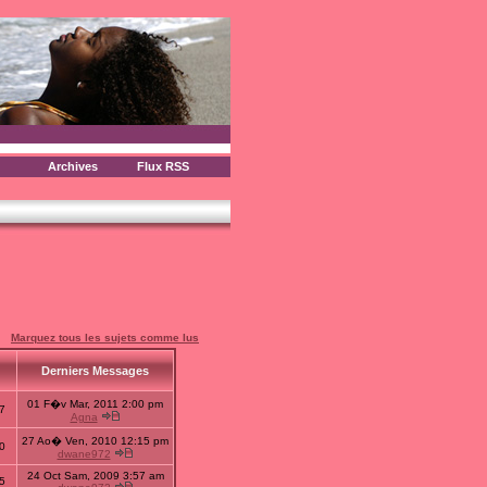
Archives
Flux RSS
Marquez tous les sujets comme lus
s
Derniers Messages
01 F�v Mar, 2011 2:00 pm
7
Agna
27 Ao� Ven, 2010 12:15 pm
0
dwane972
24 Oct Sam, 2009 3:57 am
5