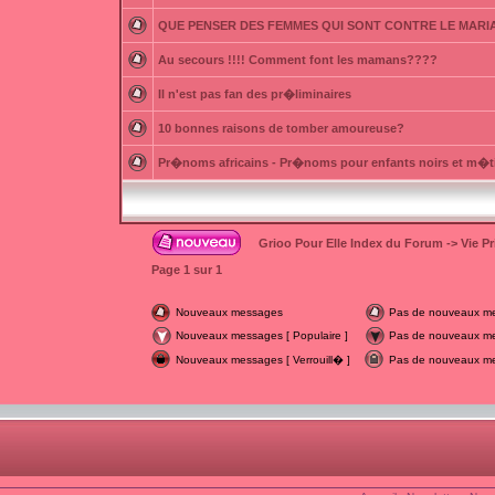
QUE PENSER DES FEMMES QUI SONT CONTRE LE MARI
Au secours !!!! Comment font les mamans????
Il n'est pas fan des pr�liminaires
10 bonnes raisons de tomber amoureuse?
Pr�noms africains - Pr�noms pour enfants noirs et m�t
Grioo Pour Elle Index du Forum
->
Vie P
Page
1
sur
1
Nouveaux messages
Pas de nouveaux m
Nouveaux messages [ Populaire ]
Pas de nouveaux mes
Nouveaux messages [ Verrouill� ]
Pas de nouveaux mes