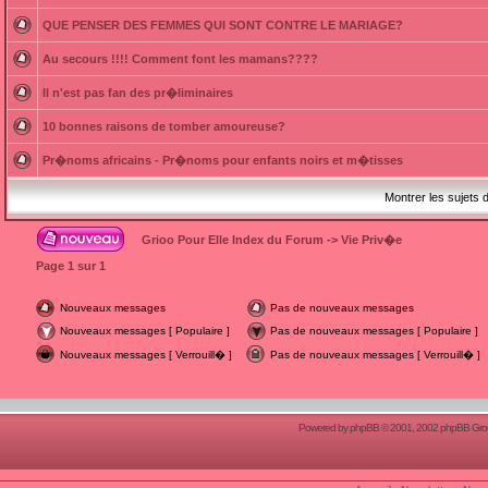
QUE PENSER DES FEMMES QUI SONT CONTRE LE MARIAGE?
Au secours !!!! Comment font les mamans????
Il n'est pas fan des pr�liminaires
10 bonnes raisons de tomber amoureuse?
Pr�noms africains - Pr�noms pour enfants noirs et m�tisses
Montrer les sujets 
Grioo Pour Elle Index du Forum
->
Vie Priv�e
Page
1
sur
1
Nouveaux messages
Pas de nouveaux messages
Nouveaux messages [ Populaire ]
Pas de nouveaux messages [ Populaire ]
Nouveaux messages [ Verrouill� ]
Pas de nouveaux messages [ Verrouill� ]
Powered by
phpBB
© 2001, 2002 phpBB Group