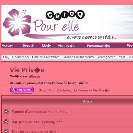
Accueil
Beauté
Mode
Peo
Vie priv�e
Personnalit�s
FAQ
Rechercher
Liste des Membres
Groupes d'utilisateurs
S'enregistrer
Profil
Se 
Vie Priv�e
Mod�rateur:
Altesse
Utilisateurs parcourant actuellement ce forum : Aucun
Grioo Pour Elle Index du Forum
->
Vie Priv�e
Sujets
Manque d'ambition de mon homme
O� �tes-vous tous pass� ???
Tous les jours on remet �a !!