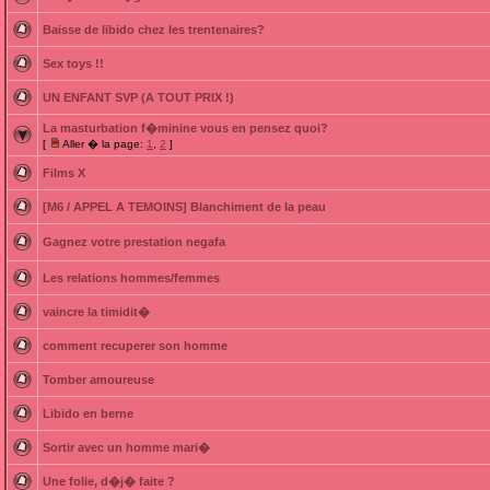
Baisse de libido chez les trentenaires?
Sex toys !!
UN ENFANT SVP (A TOUT PRIX !)
La masturbation f�minine vous en pensez quoi?
[
Aller � la page:
1
,
2
]
Films X
[M6 / APPEL A TEMOINS] Blanchiment de la peau
Gagnez votre prestation negafa
Les relations hommes/femmes
vaincre la timidit�
comment recuperer son homme
Tomber amoureuse
Libido en berne
Sortir avec un homme mari�
Une folie, d�j� faite ?