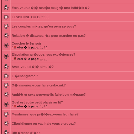
Etes-vous d�j� rest�e malgr� une infid�lit�?
LESBIENNE OU BI ????
Les couples mixtes, qu'en pensez-vous?
Relation � distance, �a peut marcher ou pas?
Coucher le 1er soir
[
Aller � la page:
1
,
2
]
Ejaculation pr�coce: vos exp�riences?
[
Aller � la page:
1
,
2
]
Avez-vous d�j� simul�?
L'�changisme ?
O� aimeriez-vous faire crak-crak?
Amiti� et sexe peuvent-ils faire bon m�nage?
Quel est votre petit plaisir au lit?
[
Aller � la page:
1
,
2
]
Mesdames, que pr�f�rez-vous leur faire?
Clitoridienne ou vaginale vous y croyez?
Diff�rence d'�ge