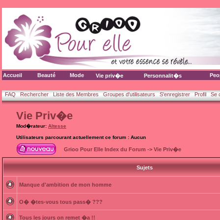
Accueil
Beauté
Mode
Peo
Vie priv�e
Personnalit�s
FAQ
Rechercher
Liste des Membres
Groupes d'utilisateurs
S'enregistrer
Profil
Se 
Vie Priv�e
Mod�rateur:
Altesse
Utilisateurs parcourant actuellement ce forum : Aucun
Grioo Pour Elle Index du Forum
->
Vie Priv�e
Sujets
Manque d'ambition de mon homme
O� �tes-vous tous pass� ???
Tous les jours on remet �a !!