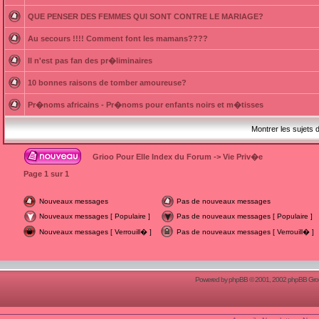
QUE PENSER DES FEMMES QUI SONT CONTRE LE MARIAGE?
Au secours !!!! Comment font les mamans????
Il n'est pas fan des pr�liminaires
10 bonnes raisons de tomber amoureuse?
Pr�noms africains - Pr�noms pour enfants noirs et m�tisses
Montrer les sujets 
Grioo Pour Elle Index du Forum
->
Vie Priv�e
Page
1
sur
1
Nouveaux messages
Pas de nouveaux messages
Nouveaux messages [ Populaire ]
Pas de nouveaux messages [ Populaire ]
Nouveaux messages [ Verrouill� ]
Pas de nouveaux messages [ Verrouill� ]
Powered by
phpBB
© 2001, 2002 phpBB Group