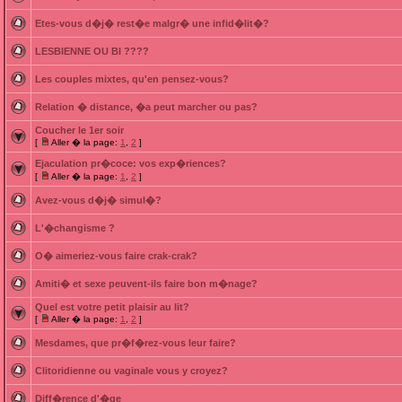
Etes-vous d�j� rest�e malgr� une infid�lit�?
LESBIENNE OU BI ????
Les couples mixtes, qu'en pensez-vous?
Relation � distance, �a peut marcher ou pas?
Coucher le 1er soir
[
Aller � la page:
1
,
2
]
Ejaculation pr�coce: vos exp�riences?
[
Aller � la page:
1
,
2
]
Avez-vous d�j� simul�?
L'�changisme ?
O� aimeriez-vous faire crak-crak?
Amiti� et sexe peuvent-ils faire bon m�nage?
Quel est votre petit plaisir au lit?
[
Aller � la page:
1
,
2
]
Mesdames, que pr�f�rez-vous leur faire?
Clitoridienne ou vaginale vous y croyez?
Diff�rence d'�ge