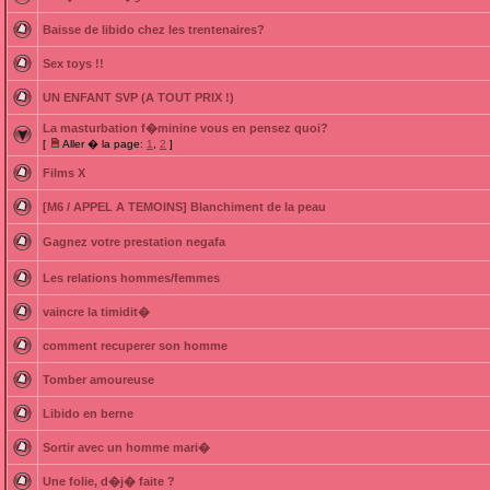
Baisse de libido chez les trentenaires?
Sex toys !!
UN ENFANT SVP (A TOUT PRIX !)
La masturbation f�minine vous en pensez quoi?
[
Aller � la page:
1
,
2
]
Films X
[M6 / APPEL A TEMOINS] Blanchiment de la peau
Gagnez votre prestation negafa
Les relations hommes/femmes
vaincre la timidit�
comment recuperer son homme
Tomber amoureuse
Libido en berne
Sortir avec un homme mari�
Une folie, d�j� faite ?