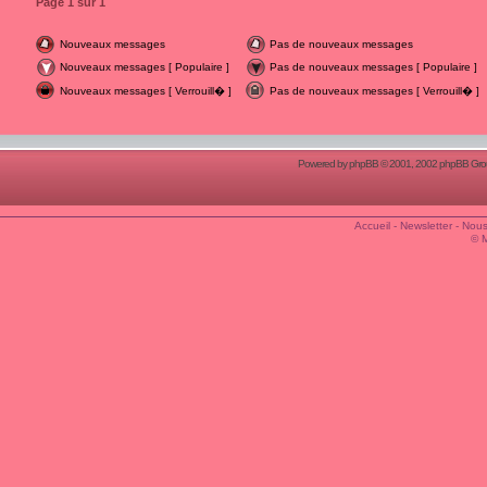
Page
1
sur
1
Nouveaux messages
Pas de nouveaux messages
Nouveaux messages [ Populaire ]
Pas de nouveaux messages [ Populaire ]
Nouveaux messages [ Verrouill� ]
Pas de nouveaux messages [ Verrouill� ]
Powered by
phpBB
© 2001, 2002 phpBB Group
Accueil
-
Newsletter
-
Nous
© 