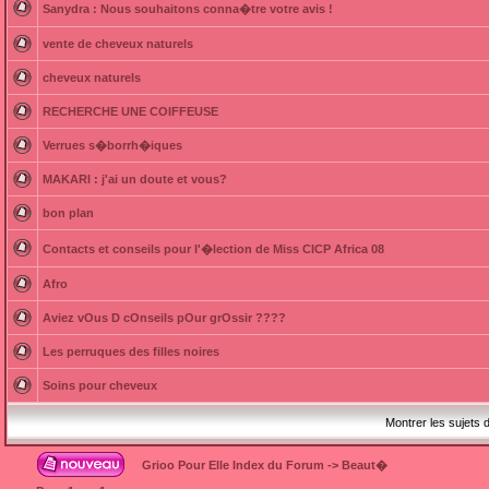
Sanydra : Nous souhaitons conna�tre votre avis !
vente de cheveux naturels
cheveux naturels
RECHERCHE UNE COIFFEUSE
Verrues s�borrh�iques
MAKARI : j'ai un doute et vous?
bon plan
Contacts et conseils pour l'�lection de Miss CICP Africa 08
Afro
Aviez vOus D cOnseils pOur grOssir ????
Les perruques des filles noires
Soins pour cheveux
Montrer les sujets 
Grioo Pour Elle Index du Forum
->
Beaut�