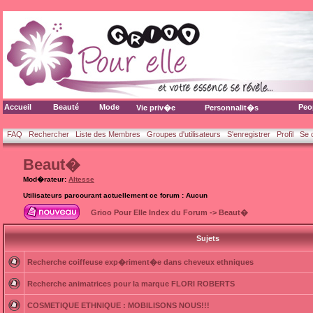
Accueil
Beauté
Mode
Peo
Vie priv�e
Personnalit�s
FAQ
Rechercher
Liste des Membres
Groupes d'utilisateurs
S'enregistrer
Profil
Se 
Beaut�
Mod�rateur:
Altesse
Utilisateurs parcourant actuellement ce forum : Aucun
Grioo Pour Elle Index du Forum
->
Beaut�
Sujets
Recherche coiffeuse exp�riment�e dans cheveux ethniques
Recherche animatrices pour la marque FLORI ROBERTS
COSMETIQUE ETHNIQUE : MOBILISONS NOUS!!!