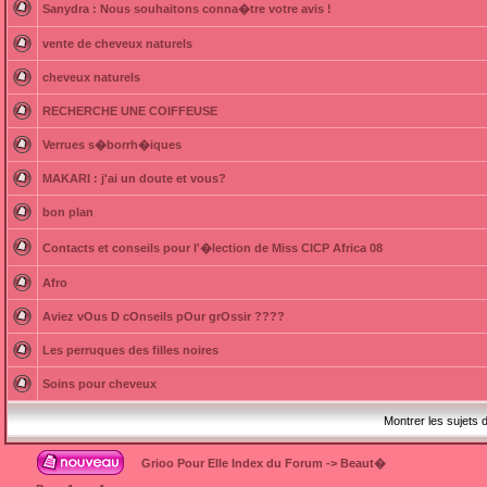
Sanydra : Nous souhaitons conna�tre votre avis !
vente de cheveux naturels
cheveux naturels
RECHERCHE UNE COIFFEUSE
Verrues s�borrh�iques
MAKARI : j'ai un doute et vous?
bon plan
Contacts et conseils pour l'�lection de Miss CICP Africa 08
Afro
Aviez vOus D cOnseils pOur grOssir ????
Les perruques des filles noires
Soins pour cheveux
Montrer les sujets 
Grioo Pour Elle Index du Forum
->
Beaut�