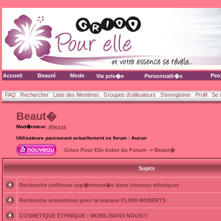
Accueil
Beauté
Mode
Peo
Vie priv�e
Personnalit�s
FAQ
Rechercher
Liste des Membres
Groupes d'utilisateurs
S'enregistrer
Profil
Se 
Beaut�
Mod�rateur:
Altesse
Utilisateurs parcourant actuellement ce forum : Aucun
Grioo Pour Elle Index du Forum
->
Beaut�
Sujets
Recherche coiffeuse exp�riment�e dans cheveux ethniques
Recherche animatrices pour la marque FLORI ROBERTS
COSMETIQUE ETHNIQUE : MOBILISONS NOUS!!!