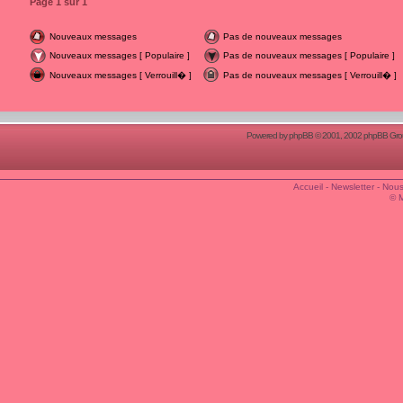
Page
1
sur
1
Nouveaux messages
Pas de nouveaux messages
Nouveaux messages [ Populaire ]
Pas de nouveaux messages [ Populaire ]
Nouveaux messages [ Verrouill� ]
Pas de nouveaux messages [ Verrouill� ]
Powered by
phpBB
© 2001, 2002 phpBB Group
Accueil
-
Newsletter
-
Nous
© 