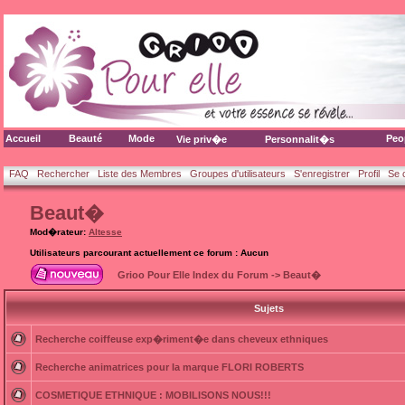
Accueil
Beauté
Mode
Peo
Vie priv�e
Personnalit�s
FAQ
Rechercher
Liste des Membres
Groupes d'utilisateurs
S'enregistrer
Profil
Se 
Beaut�
Mod�rateur:
Altesse
Utilisateurs parcourant actuellement ce forum : Aucun
Grioo Pour Elle Index du Forum
->
Beaut�
Sujets
Recherche coiffeuse exp�riment�e dans cheveux ethniques
Recherche animatrices pour la marque FLORI ROBERTS
COSMETIQUE ETHNIQUE : MOBILISONS NOUS!!!