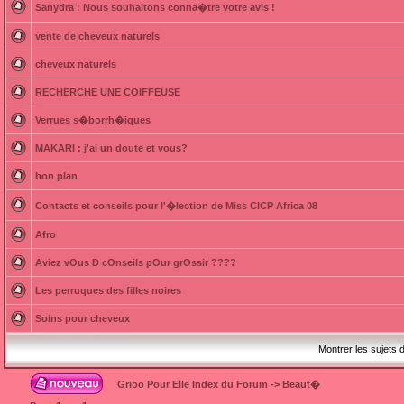
Sanydra : Nous souhaitons conna�tre votre avis !
vente de cheveux naturels
cheveux naturels
RECHERCHE UNE COIFFEUSE
Verrues s�borrh�iques
MAKARI : j'ai un doute et vous?
bon plan
Contacts et conseils pour l'�lection de Miss CICP Africa 08
Afro
Aviez vOus D cOnseils pOur grOssir ????
Les perruques des filles noires
Soins pour cheveux
Montrer les sujets 
Grioo Pour Elle Index du Forum
->
Beaut�