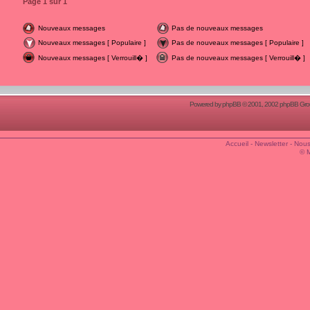
Page
1
sur
1
Nouveaux messages
Pas de nouveaux messages
Nouveaux messages [ Populaire ]
Pas de nouveaux messages [ Populaire ]
Nouveaux messages [ Verrouill� ]
Pas de nouveaux messages [ Verrouill� ]
Powered by
phpBB
© 2001, 2002 phpBB Group
Accueil
-
Newsletter
-
Nous
© 