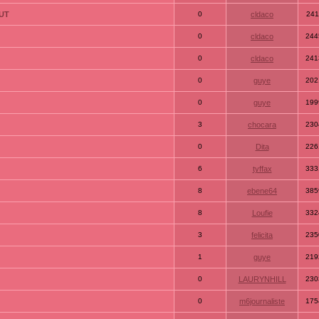
TUT
0
cldaco
241
0
cldaco
244
0
cldaco
241
0
guye
202
0
guye
199
3
chocara
230
0
Dita
226
6
tyffax
333
8
ebene64
385
8
Loufie
332
3
felicita
235
1
guye
219
0
LAURYNHILL
230
0
m6journaliste
175