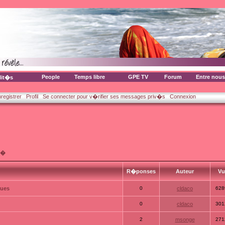
People
Temps libre
GPE TV
Forum
Entre nous
lit�s
nregistrer
Profil
Se connecter pour v�rifier ses messages priv�s
Connexion
t�
R�ponses
Auteur
V
ques
0
cldaco
628
0
cldaco
301
2
msonge
271