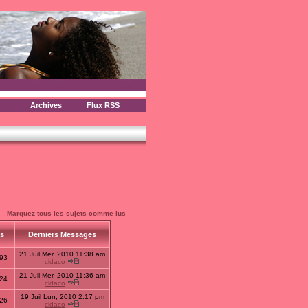
Archives
Flux RSS
Marquez tous les sujets comme lus
us
Derniers Messages
21 Juil Mer, 2010 11:38 am
93
cldaco
21 Juil Mer, 2010 11:36 am
24
cldaco
19 Juil Lun, 2010 2:17 pm
26
cldaco