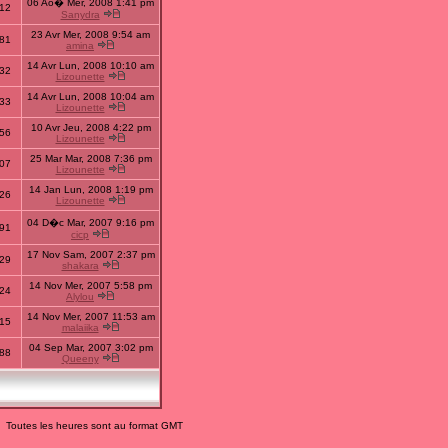
06 Ao� Mer, 2008 1:41 pm
12
Sanydra
23 Avr Mer, 2008 9:54 am
81
amina
14 Avr Lun, 2008 10:10 am
32
Lizounette
14 Avr Lun, 2008 10:04 am
33
Lizounette
10 Avr Jeu, 2008 4:22 pm
56
Lizounette
25 Mar Mar, 2008 7:36 pm
07
Lizounette
14 Jan Lun, 2008 1:19 pm
26
Lizounette
04 D�c Mar, 2007 9:16 pm
91
cicp
17 Nov Sam, 2007 2:37 pm
29
shakara
14 Nov Mer, 2007 5:58 pm
24
Alylou
14 Nov Mer, 2007 11:53 am
15
malaiika
04 Sep Mar, 2007 3:02 pm
88
Queeny
Toutes les heures sont au format GMT