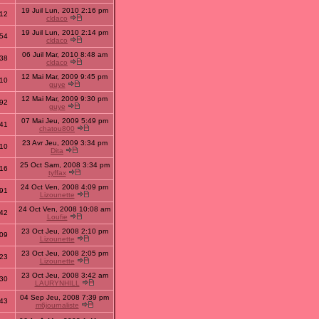
19 Juil Lun, 2010 2:16 pm
12
cldaco
19 Juil Lun, 2010 2:14 pm
54
cldaco
06 Juil Mar, 2010 8:48 am
38
cldaco
12 Mai Mar, 2009 9:45 pm
10
guye
12 Mai Mar, 2009 9:30 pm
92
guye
07 Mai Jeu, 2009 5:49 pm
41
chatou800
23 Avr Jeu, 2009 3:34 pm
10
Dita
25 Oct Sam, 2008 3:34 pm
16
tyffax
24 Oct Ven, 2008 4:09 pm
91
Lizounette
24 Oct Ven, 2008 10:08 am
42
Loufie
23 Oct Jeu, 2008 2:10 pm
09
Lizounette
23 Oct Jeu, 2008 2:05 pm
23
Lizounette
23 Oct Jeu, 2008 3:42 am
30
LAURYNHILL
04 Sep Jeu, 2008 7:39 pm
43
m6journaliste