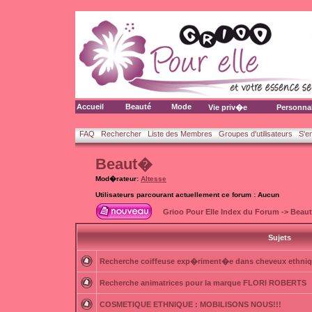
Accueil
Beauté
Mode
Vie priv�e
Personna
FAQ
Rechercher
Liste des Membres
Groupes d'utilisateurs
S'e
Beaut�
Mod�rateur:
Altesse
Utilisateurs parcourant actuellement ce forum : Aucun
Grioo Pour Elle Index du Forum
->
Beau
Sujets
Recherche coiffeuse exp�riment�e dans cheveux ethni
Recherche animatrices pour la marque FLORI ROBERTS
COSMETIQUE ETHNIQUE : MOBILISONS NOUS!!!