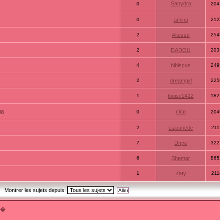
Sanydra
0
204
0
amina
212
2
Altesse
254
2
DADOU
203
4
hibiscus
249
2
dreamgirl
225
1
louise2412
182
cicp
08
0
204
2
Lizounette
211
7
Dnye
322
6
Shemar
865
1
Katy
211
Montrer les sujets depuis:
t�