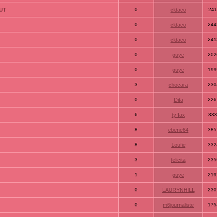
TUT
0
cldaco
241
0
cldaco
244
0
cldaco
241
0
guye
202
0
guye
199
3
chocara
230
0
Dita
226
6
tyffax
333
8
ebene64
385
8
Loufie
332
3
felicita
235
1
guye
219
0
LAURYNHILL
230
0
m6journaliste
175