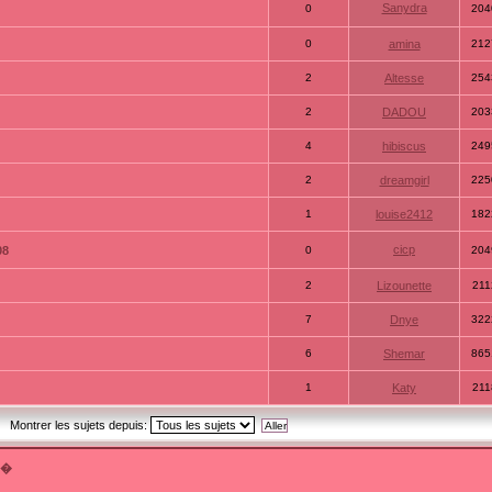
Sanydra
0
204
0
amina
212
2
Altesse
254
2
DADOU
203
4
hibiscus
249
2
dreamgirl
225
1
louise2412
182
cicp
08
0
204
2
Lizounette
211
7
Dnye
322
6
Shemar
865
1
Katy
211
Montrer les sujets depuis:
t�