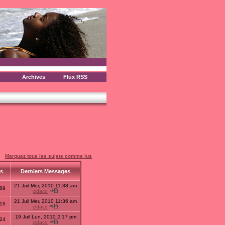
Archives
Flux RSS
Marquez tous les sujets comme lus
us
Derniers Messages
21 Juil Mer, 2010 11:38 am
89
cldaco
21 Juil Mer, 2010 11:36 am
19
cldaco
19 Juil Lun, 2010 2:17 pm
24
cldaco