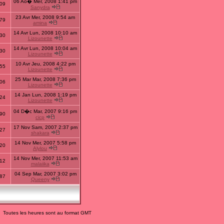
06 Ao� Mer, 2008 1:41 pm
09
Sanydra
23 Avr Mer, 2008 9:54 am
79
amina
14 Avr Lun, 2008 10:10 am
30
Lizounette
14 Avr Lun, 2008 10:04 am
30
Lizounette
10 Avr Jeu, 2008 4:22 pm
55
Lizounette
25 Mar Mar, 2008 7:36 pm
06
Lizounette
14 Jan Lun, 2008 1:19 pm
24
Lizounette
04 D�c Mar, 2007 9:16 pm
90
cicp
17 Nov Sam, 2007 2:37 pm
27
shakara
14 Nov Mer, 2007 5:58 pm
20
Alylou
14 Nov Mer, 2007 11:53 am
12
malaiika
04 Sep Mar, 2007 3:02 pm
87
Queeny
Toutes les heures sont au format GMT