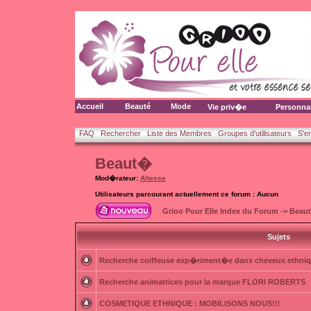
Accueil
Beauté
Mode
Vie priv�e
Personna
FAQ
Rechercher
Liste des Membres
Groupes d'utilisateurs
S'e
Beaut�
Mod�rateur:
Altesse
Utilisateurs parcourant actuellement ce forum : Aucun
Grioo Pour Elle Index du Forum
->
Beau
Sujets
Recherche coiffeuse exp�riment�e dans cheveux ethni
Recherche animatrices pour la marque FLORI ROBERTS
COSMETIQUE ETHNIQUE : MOBILISONS NOUS!!!