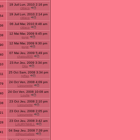
19 Juil Lun, 2010 2:16 pm
10
cldaco
19 Juil Lun, 2010 2:14 pm
54
cldaco
06 Juil Mar, 2010 8:48 am
36
cldaco
12 Mai Mar, 2009 9:45 pm
08
guye
12 Mai Mar, 2009 9:30 pm
90
guye
07 Mai Jeu, 2009 5:49 pm
40
chatou800
23 Avr Jeu, 2009 3:34 pm
10
Dita
25 Oct Sam, 2008 3:34 pm
11
tyffax
24 Oct Ven, 2008 4:09 pm
79
Lizounette
24 Oct Ven, 2008 10:08 am
40
Loufie
23 Oct Jeu, 2008 2:10 pm
08
Lizounette
23 Oct Jeu, 2008 2:05 pm
21
Lizounette
23 Oct Jeu, 2008 3:42 am
28
LAURYNHILL
04 Sep Jeu, 2008 7:39 pm
41
m6journaliste