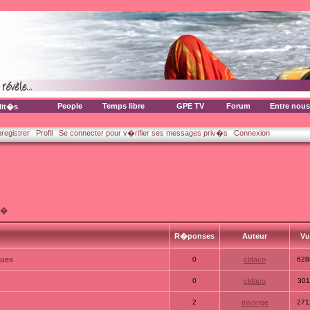
People
Temps libre
GPE TV
Forum
Entre nous
lit�s
nregistrer
Profil
Se connecter pour v�rifier ses messages priv�s
Connexion
t�
R�ponses
Auteur
V
ques
0
cldaco
628
0
cldaco
301
2
msonge
271