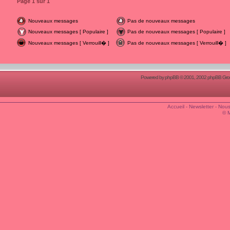
Page
1
sur
1
Nouveaux messages
Pas de nouveaux messages
Nouveaux messages [ Populaire ]
Pas de nouveaux messages [ Populaire ]
Nouveaux messages [ Verrouill� ]
Pas de nouveaux messages [ Verrouill� ]
Powered by
phpBB
© 2001, 2002 phpBB Group
Accueil
-
Newsletter
-
Nous
© 