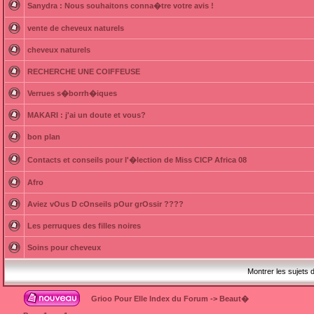
Sanydra : Nous souhaitons conna�tre votre avis !
vente de cheveux naturels
cheveux naturels
RECHERCHE UNE COIFFEUSE
Verrues s�borrh�iques
MAKARI : j'ai un doute et vous?
bon plan
Contacts et conseils pour l'�lection de Miss CICP Africa 08
Afro
Aviez vOus D cOnseils pOur grOssir ????
Les perruques des filles noires
Soins pour cheveux
Montrer les sujets 
Grioo Pour Elle Index du Forum
->
Beaut�