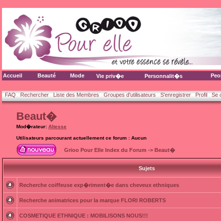
Accueil
Beauté
Mode
Peo
Vie priv�e
Personnalit�s
FAQ
Rechercher
Liste des Membres
Groupes d'utilisateurs
S'enregistrer
Profil
Se 
Beaut�
Mod�rateur:
Altesse
Utilisateurs parcourant actuellement ce forum : Aucun
Grioo Pour Elle Index du Forum
->
Beaut�
Sujets
Recherche coiffeuse exp�riment�e dans cheveux ethniques
Recherche animatrices pour la marque FLORI ROBERTS
COSMETIQUE ETHNIQUE : MOBILISONS NOUS!!!