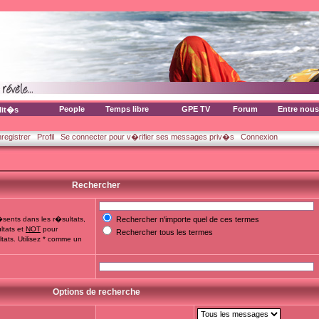
People
Temps libre
GPE TV
Forum
Entre nous
lit�s
nregistrer
Profil
Se connecter pour v�rifier ses messages priv�s
Connexion
Rechercher
sents dans les r�sultats,
Rechercher n'importe quel de ces termes
ltats et
NOT
pour
Rechercher tous les termes
tats. Utilisez * comme un
Options de recherche