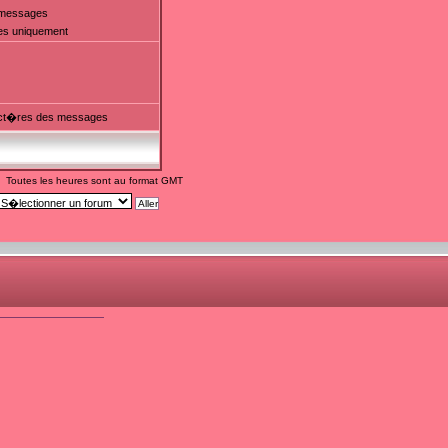
t messages
es uniquement
ct�res des messages
Toutes les heures sont au format GMT