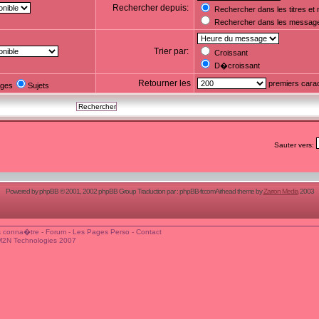
Rechercher depuis:
Rechercher dans les titres e
Rechercher dans les messag
Trier par:
Croissant
D�croissant
Retourner les
premiers cara
ges
Sujets
Sauter vers:
Powered by
phpBB
© 2001, 2002 phpBB Group Traduction par :
phpBB-fr.com
Airhead theme by
Zarron Media
2003
 conna�tre
-
Forum
-
Les Pages Perso
-
Contact
M2N Technologies 2007