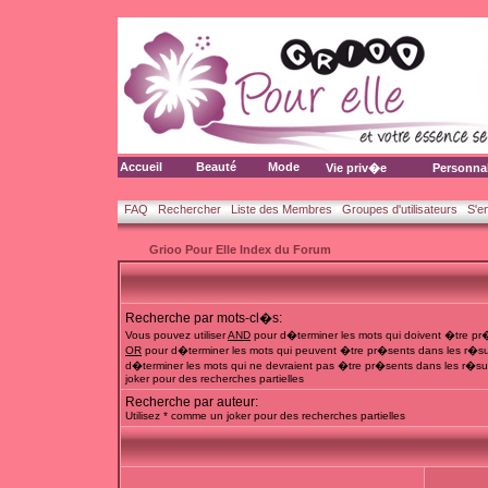
Accueil
Beauté
Mode
Vie priv�e
Personna
FAQ
Rechercher
Liste des Membres
Groupes d'utilisateurs
S'e
Grioo Pour Elle Index du Forum
Recherche par mots-cl�s:
Vous pouvez utiliser
AND
pour d�terminer les mots qui doivent �tre pr�
OR
pour d�terminer les mots qui peuvent �tre pr�sents dans les r�su
d�terminer les mots qui ne devraient pas �tre pr�sents dans les r�sul
joker pour des recherches partielles
Recherche par auteur:
Utilisez * comme un joker pour des recherches partielles