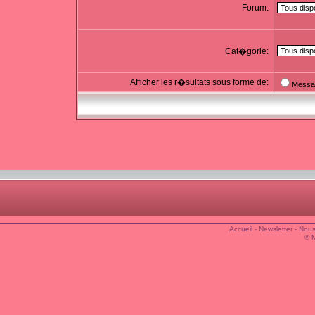
Forum:
Cat�gorie:
Afficher les r�sultats sous forme de:
Messa
Accueil
-
Newsletter
-
Nous
© 