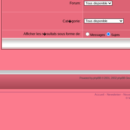
Forum:
Cat�gorie:
Afficher les r�sultats sous forme de:
Messages
Sujets
Powered by
phpBB
© 2001, 2002 phpBB Group
Accueil
-
Newsletter
-
Nous
© 