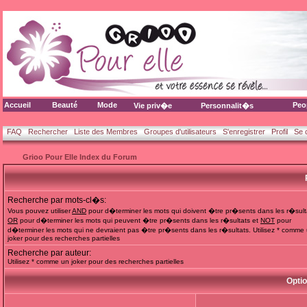
Accueil
Beauté
Mode
Peo
Vie priv�e
Personnalit�s
FAQ
Rechercher
Liste des Membres
Groupes d'utilisateurs
S'enregistrer
Profil
Se 
Grioo Pour Elle Index du Forum
Recherche par mots-cl�s:
Vous pouvez utiliser
AND
pour d�terminer les mots qui doivent �tre pr�sents dans les r�sult
OR
pour d�terminer les mots qui peuvent �tre pr�sents dans les r�sultats et
NOT
pour
d�terminer les mots qui ne devraient pas �tre pr�sents dans les r�sultats. Utilisez * comme
joker pour des recherches partielles
Recherche par auteur:
Utilisez * comme un joker pour des recherches partielles
Opti