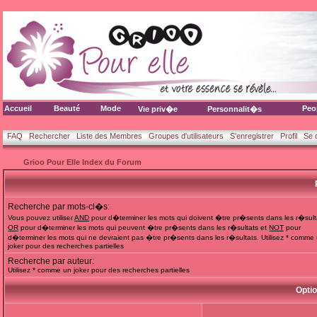
Accueil
Beauté
Mode
Peo
Vie priv�e
Personnalit�s
FAQ
Rechercher
Liste des Membres
Groupes d'utilisateurs
S'enregistrer
Profil
Se 
Grioo Pour Elle Index du Forum
Recherche par mots-cl�s:
Vous pouvez utiliser
AND
pour d�terminer les mots qui doivent �tre pr�sents dans les r�sult
OR
pour d�terminer les mots qui peuvent �tre pr�sents dans les r�sultats et
NOT
pour
d�terminer les mots qui ne devraient pas �tre pr�sents dans les r�sultats. Utilisez * comme
joker pour des recherches partielles
Recherche par auteur:
Utilisez * comme un joker pour des recherches partielles
Opti