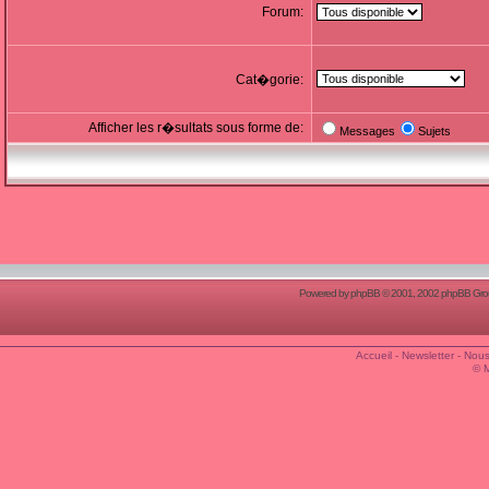
Forum:
Cat�gorie:
Afficher les r�sultats sous forme de:
Messages
Sujets
Powered by
phpBB
© 2001, 2002 phpBB Group
Accueil
-
Newsletter
-
Nous
© 