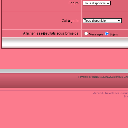
Forum:
Cat�gorie:
Afficher les r�sultats sous forme de:
Messages
Sujets
Powered by
phpBB
© 2001, 2002 phpBB Group
Accueil
-
Newsletter
-
Nous
© 