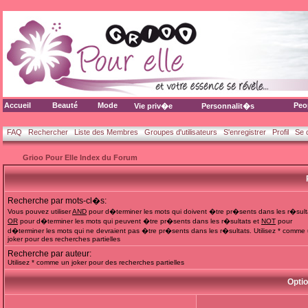
Accueil
Beauté
Mode
Peo
Vie priv�e
Personnalit�s
FAQ
Rechercher
Liste des Membres
Groupes d'utilisateurs
S'enregistrer
Profil
Se 
Grioo Pour Elle Index du Forum
Recherche par mots-cl�s:
Vous pouvez utiliser
AND
pour d�terminer les mots qui doivent �tre pr�sents dans les r�sult
OR
pour d�terminer les mots qui peuvent �tre pr�sents dans les r�sultats et
NOT
pour
d�terminer les mots qui ne devraient pas �tre pr�sents dans les r�sultats. Utilisez * comme
joker pour des recherches partielles
Recherche par auteur:
Utilisez * comme un joker pour des recherches partielles
Opti