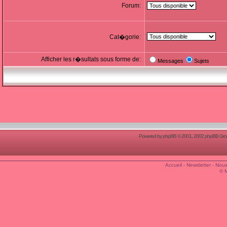
Forum:
Cat�gorie:
Afficher les r�sultats sous forme de:
Messages
Sujets
Powered by
phpBB
© 2001, 2002 phpBB Group
Accueil
-
Newsletter
-
Nous
© 