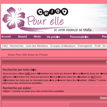
Accueil
Beauté
Mode
Peo
Vie priv�e
Personnalit�s
FAQ
Rechercher
Liste des Membres
Groupes d'utilisateurs
S'enregistrer
Profil
Se 
Grioo Pour Elle Index du Forum
Recherche par mots-cl�s:
Vous pouvez utiliser
AND
pour d�terminer les mots qui doivent �tre pr�sents dans les r�sult
OR
pour d�terminer les mots qui peuvent �tre pr�sents dans les r�sultats et
NOT
pour
d�terminer les mots qui ne devraient pas �tre pr�sents dans les r�sultats. Utilisez * comme
joker pour des recherches partielles
Recherche par auteur:
Utilisez * comme un joker pour des recherches partielles
Opti