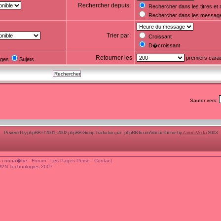
Rechercher depuis:
Rechercher dans les titres e
Rechercher dans les messag
Trier par:
Croissant
D�croissant
Retourner les
premiers cara
ges
Sujets
Sauter vers:
Powered by
phpBB
© 2001, 2002 phpBB Group Traduction par :
phpBB-fr.com
Airhead theme by
Zarron Media
2003
 conna�tre
-
Forum
-
Les Pages Perso
-
Contact
M2N Technologies 2007