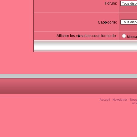
Forum:
Cat�gorie:
Afficher les r�sultats sous forme de:
Messa
Accueil
-
Newsletter
-
Nous
© 