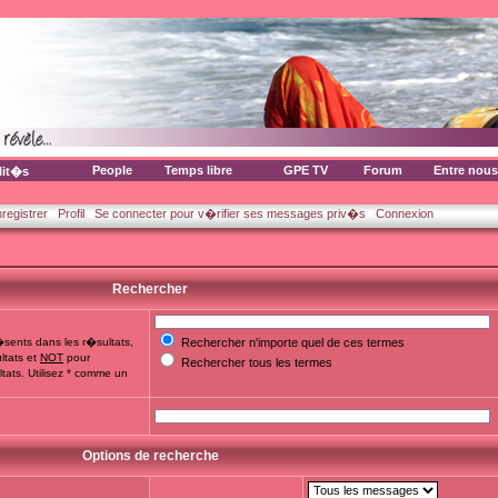
People
Temps libre
GPE TV
Forum
Entre nous
lit�s
nregistrer
Profil
Se connecter pour v�rifier ses messages priv�s
Connexion
Rechercher
sents dans les r�sultats,
Rechercher n'importe quel de ces termes
ltats et
NOT
pour
Rechercher tous les termes
tats. Utilisez * comme un
Options de recherche