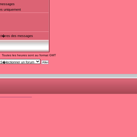
t messages
es uniquement
ct�res des messages
Toutes les heures sont au format GMT