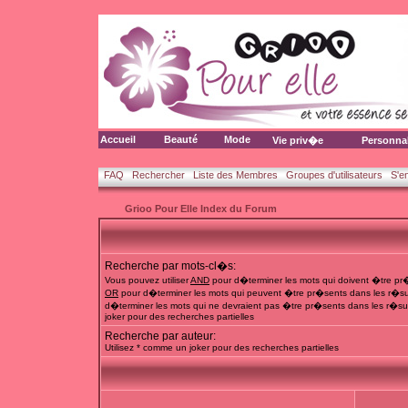
Accueil
Beauté
Mode
Vie priv�e
Personna
FAQ
Rechercher
Liste des Membres
Groupes d'utilisateurs
S'e
Grioo Pour Elle Index du Forum
Recherche par mots-cl�s:
Vous pouvez utiliser
AND
pour d�terminer les mots qui doivent �tre pr�
OR
pour d�terminer les mots qui peuvent �tre pr�sents dans les r�su
d�terminer les mots qui ne devraient pas �tre pr�sents dans les r�sul
joker pour des recherches partielles
Recherche par auteur:
Utilisez * comme un joker pour des recherches partielles