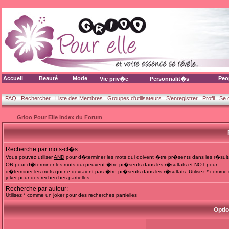
Accueil
Beauté
Mode
Peo
Vie priv�e
Personnalit�s
FAQ
Rechercher
Liste des Membres
Groupes d'utilisateurs
S'enregistrer
Profil
Se 
Grioo Pour Elle Index du Forum
Recherche par mots-cl�s:
Vous pouvez utiliser
AND
pour d�terminer les mots qui doivent �tre pr�sents dans les r�sult
OR
pour d�terminer les mots qui peuvent �tre pr�sents dans les r�sultats et
NOT
pour
d�terminer les mots qui ne devraient pas �tre pr�sents dans les r�sultats. Utilisez * comme
joker pour des recherches partielles
Recherche par auteur:
Utilisez * comme un joker pour des recherches partielles
Opti