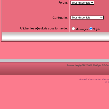
Forum:
Cat�gorie:
Afficher les r�sultats sous forme de:
Messages
Sujets
Powered by
phpBB
© 2001, 2002 phpBB Group
Accueil
-
Newsletter
-
Nous
© 