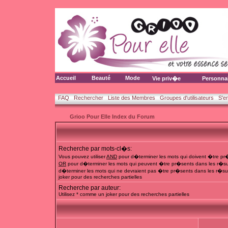
Accueil
Beauté
Mode
Vie priv�e
Personna
FAQ
Rechercher
Liste des Membres
Groupes d'utilisateurs
S'e
Grioo Pour Elle Index du Forum
Recherche par mots-cl�s:
Vous pouvez utiliser
AND
pour d�terminer les mots qui doivent �tre pr�
OR
pour d�terminer les mots qui peuvent �tre pr�sents dans les r�su
d�terminer les mots qui ne devraient pas �tre pr�sents dans les r�sul
joker pour des recherches partielles
Recherche par auteur:
Utilisez * comme un joker pour des recherches partielles