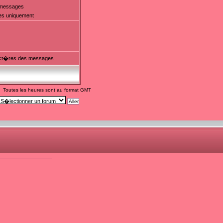
t messages
es uniquement
ct�res des messages
Toutes les heures sont au format GMT