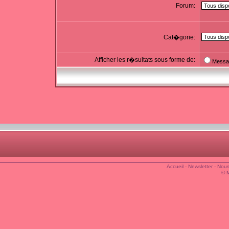
Forum:
Cat�gorie:
Afficher les r�sultats sous forme de:
Messa
Accueil
-
Newsletter
-
Nous
© 