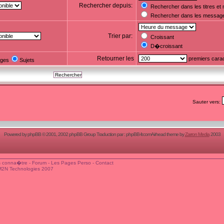
Rechercher depuis:
Rechercher dans les titres e
Rechercher dans les messag
Trier par:
Croissant
D�croissant
Retourner les
premiers cara
ges
Sujets
Sauter vers:
Powered by
phpBB
© 2001, 2002 phpBB Group Traduction par :
phpBB-fr.com
Airhead theme by
Zarron Media
2003
 conna�tre
-
Forum
-
Les Pages Perso
-
Contact
M2N Technologies 2007