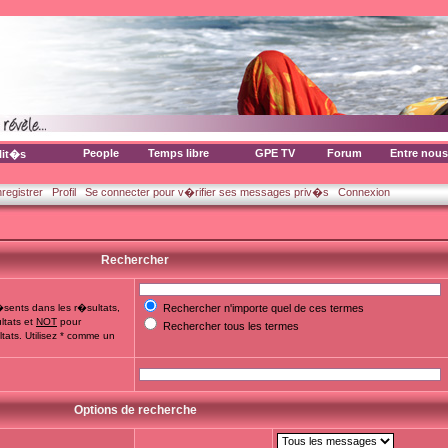
People
Temps libre
GPE TV
Forum
Entre nous
lit�s
nregistrer
Profil
Se connecter pour v�rifier ses messages priv�s
Connexion
Rechercher
sents dans les r�sultats,
Rechercher n'importe quel de ces termes
ltats et
NOT
pour
Rechercher tous les termes
tats. Utilisez * comme un
Options de recherche