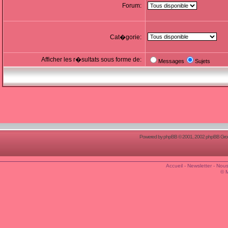
Forum:
Cat�gorie:
Afficher les r�sultats sous forme de:
Messages
Sujets
Powered by
phpBB
© 2001, 2002 phpBB Group
Accueil
-
Newsletter
-
Nous
© 