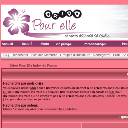
Accueil
Beauté
Mode
Peo
Vie priv�e
Personnalit�s
FAQ
Rechercher
Liste des Membres
Groupes d'utilisateurs
S'enregistrer
Profil
Se 
Grioo Pour Elle Index du Forum
Recherche par mots-cl�s:
Vous pouvez utiliser
AND
pour d�terminer les mots qui doivent �tre pr�sents dans les r�sult
OR
pour d�terminer les mots qui peuvent �tre pr�sents dans les r�sultats et
NOT
pour
d�terminer les mots qui ne devraient pas �tre pr�sents dans les r�sultats. Utilisez * comme
joker pour des recherches partielles
Recherche par auteur:
Utilisez * comme un joker pour des recherches partielles
Opti