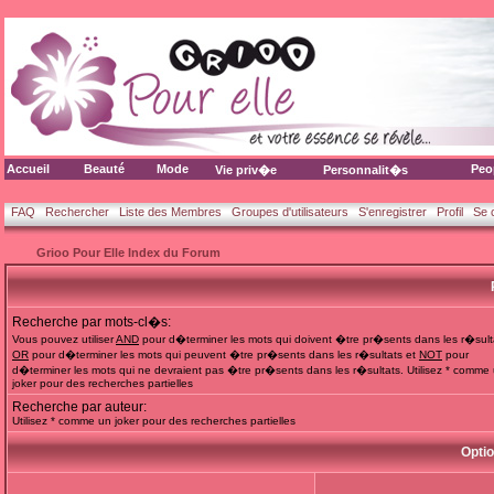
Accueil
Beauté
Mode
Peo
Vie priv�e
Personnalit�s
FAQ
Rechercher
Liste des Membres
Groupes d'utilisateurs
S'enregistrer
Profil
Se 
Grioo Pour Elle Index du Forum
Recherche par mots-cl�s:
Vous pouvez utiliser
AND
pour d�terminer les mots qui doivent �tre pr�sents dans les r�sult
OR
pour d�terminer les mots qui peuvent �tre pr�sents dans les r�sultats et
NOT
pour
d�terminer les mots qui ne devraient pas �tre pr�sents dans les r�sultats. Utilisez * comme
joker pour des recherches partielles
Recherche par auteur:
Utilisez * comme un joker pour des recherches partielles
Opti