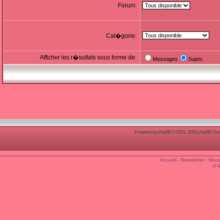
Forum:
Cat�gorie:
Afficher les r�sultats sous forme de:
Messages
Sujets
Powered by
phpBB
© 2001, 2002 phpBB Group
Accueil
-
Newsletter
-
Nous
© 