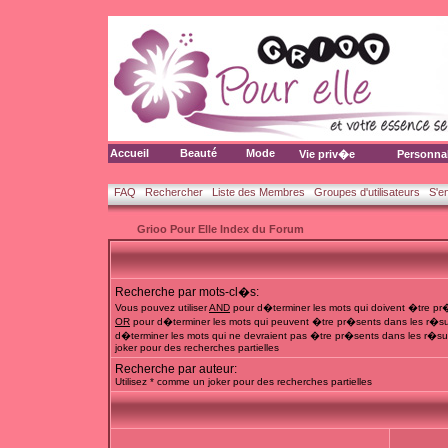
Accueil
Beauté
Mode
Vie priv�e
Personna
FAQ
Rechercher
Liste des Membres
Groupes d'utilisateurs
S'e
Grioo Pour Elle Index du Forum
Recherche par mots-cl�s:
Vous pouvez utiliser
AND
pour d�terminer les mots qui doivent �tre pr�
OR
pour d�terminer les mots qui peuvent �tre pr�sents dans les r�su
d�terminer les mots qui ne devraient pas �tre pr�sents dans les r�sul
joker pour des recherches partielles
Recherche par auteur:
Utilisez * comme un joker pour des recherches partielles