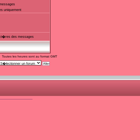
t messages
es uniquement
ct�res des messages
Toutes les heures sont au format GMT