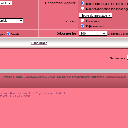
Rechercher depuis:
Rechercher dans les titres e
Rechercher dans les messag
Trier par:
Croissant
D�croissant
Retourner les
premiers cara
ges
Sujets
Sauter vers:
Powered by
phpBB
© 2001, 2002 phpBB Group Traduction par :
phpBB-fr.com
Airhead theme by
Zarron Media
2003
 conna�tre
-
Forum
-
Les Pages Perso
-
Contact
M2N Technologies 2007