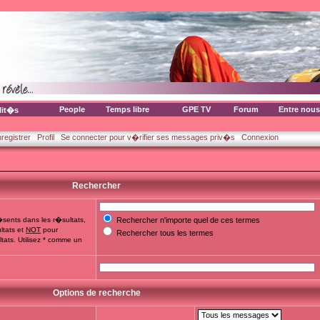
People
Temps libre
GPE TV
Forum
Entre nous
lit�s
nregistrer
Profil
Se connecter pour v�rifier ses messages priv�s
Connexion
Rechercher
sents dans les r�sultats,
Rechercher n'importe quel de ces termes
ltats et
NOT
pour
Rechercher tous les termes
tats. Utilisez * comme un
Options de recherche