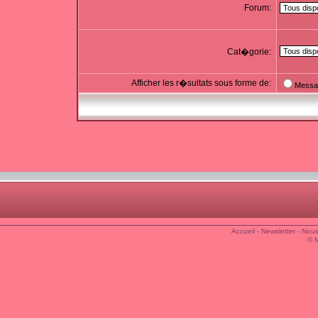
Forum:
Cat�gorie:
Afficher les r�sultats sous forme de:
Messa
Accueil
-
Newsletter
-
Nous
© 