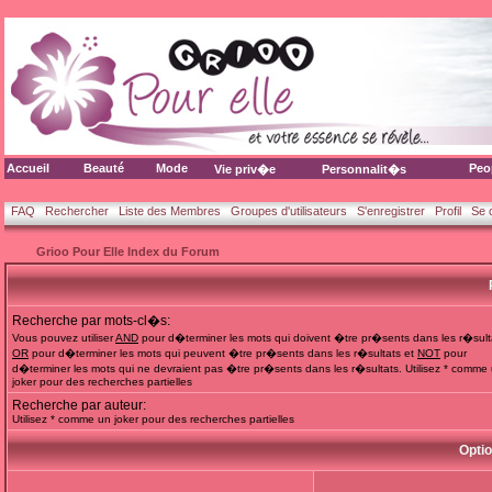
Accueil
Beauté
Mode
Peo
Vie priv�e
Personnalit�s
FAQ
Rechercher
Liste des Membres
Groupes d'utilisateurs
S'enregistrer
Profil
Se 
Grioo Pour Elle Index du Forum
Recherche par mots-cl�s:
Vous pouvez utiliser
AND
pour d�terminer les mots qui doivent �tre pr�sents dans les r�sult
OR
pour d�terminer les mots qui peuvent �tre pr�sents dans les r�sultats et
NOT
pour
d�terminer les mots qui ne devraient pas �tre pr�sents dans les r�sultats. Utilisez * comme
joker pour des recherches partielles
Recherche par auteur:
Utilisez * comme un joker pour des recherches partielles
Opti