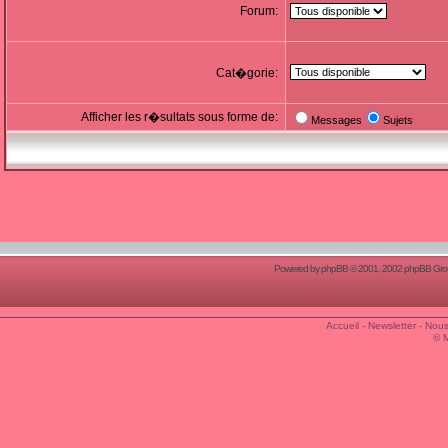
Forum:
Cat�gorie:
Afficher les r�sultats sous forme de:
Messages
Sujets
Powered by
phpBB
© 2001, 2002 phpBB Group
Accueil
-
Newsletter
-
Nous
© 