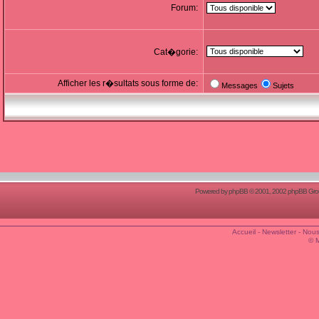
Forum:
Cat�gorie:
Afficher les r�sultats sous forme de:
Messages
Sujets
Powered by
phpBB
© 2001, 2002 phpBB Group
Accueil
-
Newsletter
-
Nous
© 