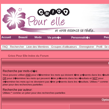
Accueil
Beauté
Mode
Peo
Vie priv�e
Personnalit�s
FAQ
Rechercher
Liste des Membres
Groupes d'utilisateurs
S'enregistrer
Profil
Se 
Grioo Pour Elle Index du Forum
Recherche par mots-cl�s:
Vous pouvez utiliser
AND
pour d�terminer les mots qui doivent �tre pr�sents dans les r�sult
OR
pour d�terminer les mots qui peuvent �tre pr�sents dans les r�sultats et
NOT
pour
d�terminer les mots qui ne devraient pas �tre pr�sents dans les r�sultats. Utilisez * comme
joker pour des recherches partielles
Recherche par auteur:
Utilisez * comme un joker pour des recherches partielles
Opti