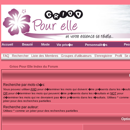
Accueil
Beauté
Mode
Peo
Vie priv�e
Personnalit�s
FAQ
Rechercher
Liste des Membres
Groupes d'utilisateurs
S'enregistrer
Profil
Se 
Grioo Pour Elle Index du Forum
Recherche par mots-cl�s:
Vous pouvez utiliser
AND
pour d�terminer les mots qui doivent �tre pr�sents dans les r�sult
OR
pour d�terminer les mots qui peuvent �tre pr�sents dans les r�sultats et
NOT
pour
d�terminer les mots qui ne devraient pas �tre pr�sents dans les r�sultats. Utilisez * comme
joker pour des recherches partielles
Recherche par auteur:
Utilisez * comme un joker pour des recherches partielles
Opti