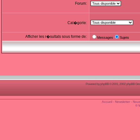
Forum:
Cat�gorie:
Afficher les r�sultats sous forme de:
Messages
Sujets
Powered by
phpBB
© 2001, 2002 phpBB Group
Accueil
-
Newsletter
-
Nous
© 