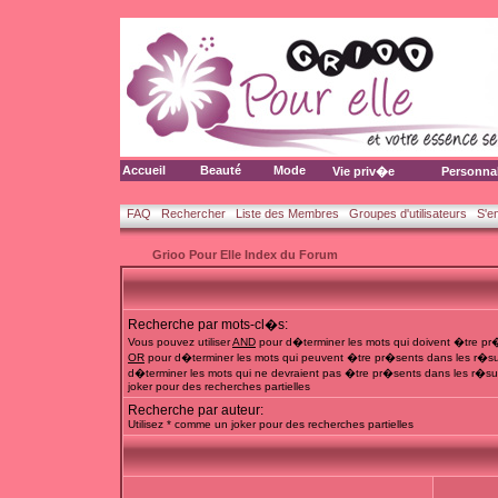
Accueil
Beauté
Mode
Vie priv�e
Personna
FAQ
Rechercher
Liste des Membres
Groupes d'utilisateurs
S'e
Grioo Pour Elle Index du Forum
Recherche par mots-cl�s:
Vous pouvez utiliser
AND
pour d�terminer les mots qui doivent �tre pr�
OR
pour d�terminer les mots qui peuvent �tre pr�sents dans les r�su
d�terminer les mots qui ne devraient pas �tre pr�sents dans les r�sul
joker pour des recherches partielles
Recherche par auteur:
Utilisez * comme un joker pour des recherches partielles