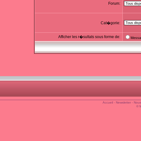
Forum:
Cat�gorie:
Afficher les r�sultats sous forme de:
Messa
Accueil
-
Newsletter
-
Nous
© 