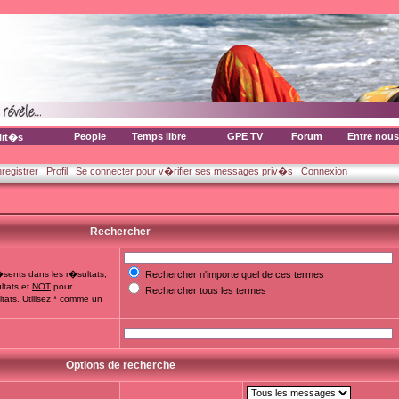
People
Temps libre
GPE TV
Forum
Entre nous
lit�s
nregistrer
Profil
Se connecter pour v�rifier ses messages priv�s
Connexion
Rechercher
sents dans les r�sultats,
Rechercher n'importe quel de ces termes
ltats et
NOT
pour
Rechercher tous les termes
tats. Utilisez * comme un
Options de recherche