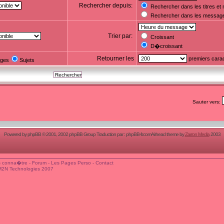
Rechercher depuis:
Rechercher dans les titres e
Rechercher dans les messag
Trier par:
Croissant
D�croissant
Retourner les
premiers cara
ges
Sujets
Sauter vers:
Powered by
phpBB
© 2001, 2002 phpBB Group Traduction par :
phpBB-fr.com
Airhead theme by
Zarron Media
2003
 conna�tre
-
Forum
-
Les Pages Perso
-
Contact
M2N Technologies 2007