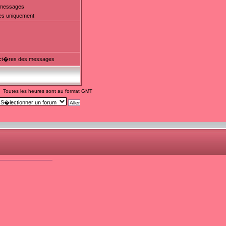
t messages
es uniquement
ct�res des messages
Toutes les heures sont au format GMT