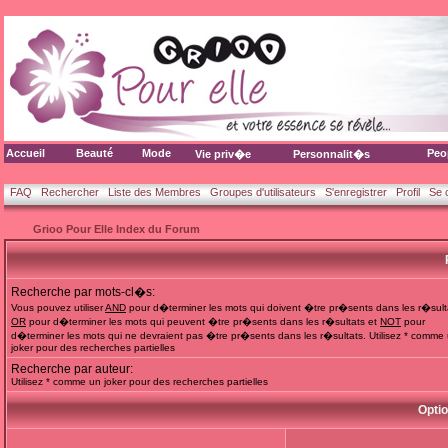
Accueil
Beauté
Mode
Peo
Vie priv�e
Personnalit�s
FAQ
Rechercher
Liste des Membres
Groupes d'utilisateurs
S'enregistrer
Profil
Se 
Grioo Pour Elle Index du Forum
Recherche par mots-cl�s:
Vous pouvez utiliser
AND
pour d�terminer les mots qui doivent �tre pr�sents dans les r�sult
OR
pour d�terminer les mots qui peuvent �tre pr�sents dans les r�sultats et
NOT
pour
d�terminer les mots qui ne devraient pas �tre pr�sents dans les r�sultats. Utilisez * comme
joker pour des recherches partielles
Recherche par auteur:
Utilisez * comme un joker pour des recherches partielles
Opti