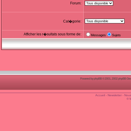
Forum:
Cat�gorie:
Afficher les r�sultats sous forme de:
Messages
Sujets
Powered by
phpBB
© 2001, 2002 phpBB Group
Accueil
-
Newsletter
-
Nous
© 