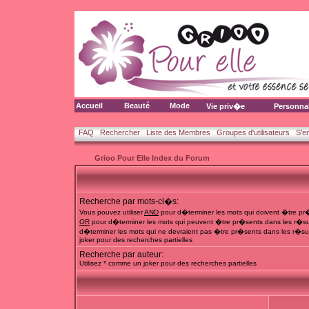
Accueil
Beauté
Mode
Vie priv�e
Personna
FAQ
Rechercher
Liste des Membres
Groupes d'utilisateurs
S'e
Grioo Pour Elle Index du Forum
Recherche par mots-cl�s:
Vous pouvez utiliser
AND
pour d�terminer les mots qui doivent �tre pr�
OR
pour d�terminer les mots qui peuvent �tre pr�sents dans les r�su
d�terminer les mots qui ne devraient pas �tre pr�sents dans les r�sul
joker pour des recherches partielles
Recherche par auteur:
Utilisez * comme un joker pour des recherches partielles