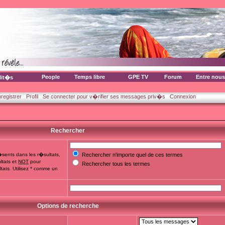
People
Temps libre
GPE TV
Forum
Entre nous
lit�s
nregistrer
Profil
Se connecter pour v�rifier ses messages priv�s
Connexion
Rechercher
sents dans les r�sultats,
Rechercher n'importe quel de ces termes
ltats et
NOT
pour
Rechercher tous les termes
tats. Utilisez * comme un
Options de recherche