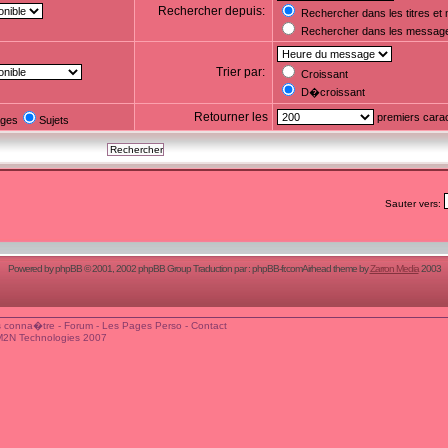
Rechercher depuis:
Rechercher dans les titres e
Rechercher dans les messag
Trier par:
Croissant
D�croissant
Retourner les
premiers cara
ges
Sujets
Sauter vers:
Powered by
phpBB
© 2001, 2002 phpBB Group Traduction par :
phpBB-fr.com
Airhead theme by
Zarron Media
2003
 conna�tre
-
Forum
-
Les Pages Perso
-
Contact
M2N Technologies 2007