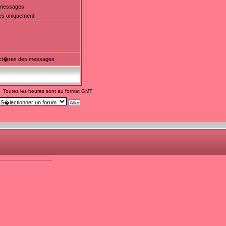
t messages
es uniquement
ct�res des messages
Toutes les heures sont au format GMT