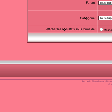
Forum:
Cat�gorie:
Afficher les r�sultats sous forme de:
Messa
Accueil
-
Newsletter
-
Nous
© 