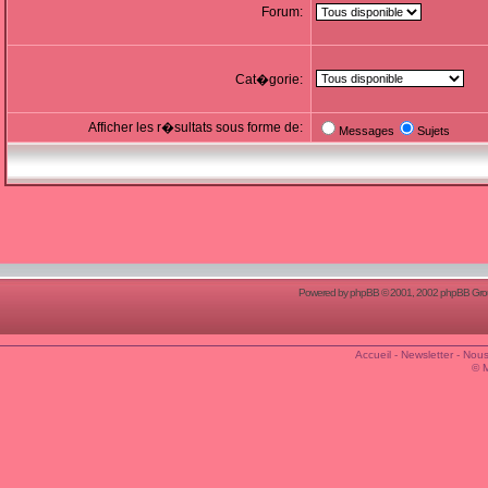
Forum:
Cat�gorie:
Afficher les r�sultats sous forme de:
Messages
Sujets
Powered by
phpBB
© 2001, 2002 phpBB Group
Accueil
-
Newsletter
-
Nous
© 