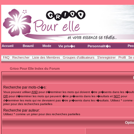
Accueil
Beauté
Mode
Peo
Vie priv�e
Personnalit�s
FAQ
Rechercher
Liste des Membres
Groupes d'utilisateurs
S'enregistrer
Profil
Se 
Grioo Pour Elle Index du Forum
Recherche par mots-cl�s:
Vous pouvez utiliser
AND
pour d�terminer les mots qui doivent �tre pr�sents dans les r�sult
OR
pour d�terminer les mots qui peuvent �tre pr�sents dans les r�sultats et
NOT
pour
d�terminer les mots qui ne devraient pas �tre pr�sents dans les r�sultats. Utilisez * comme
joker pour des recherches partielles
Recherche par auteur:
Utilisez * comme un joker pour des recherches partielles
Opti