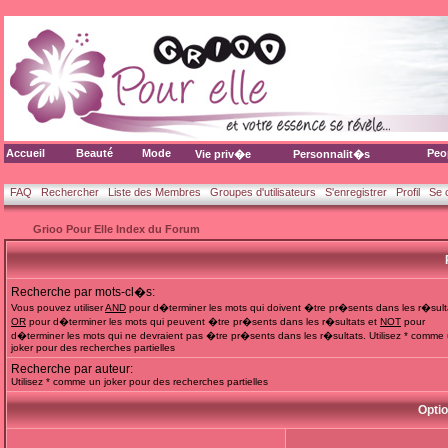
Accueil
Beauté
Mode
Peo
Vie priv�e
Personnalit�s
FAQ
Rechercher
Liste des Membres
Groupes d'utilisateurs
S'enregistrer
Profil
Se 
Grioo Pour Elle Index du Forum
Recherche par mots-cl�s:
Vous pouvez utiliser
AND
pour d�terminer les mots qui doivent �tre pr�sents dans les r�sult
OR
pour d�terminer les mots qui peuvent �tre pr�sents dans les r�sultats et
NOT
pour
d�terminer les mots qui ne devraient pas �tre pr�sents dans les r�sultats. Utilisez * comme
joker pour des recherches partielles
Recherche par auteur:
Utilisez * comme un joker pour des recherches partielles
Opti