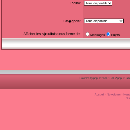
Forum:
Cat�gorie:
Afficher les r�sultats sous forme de:
Messages
Sujets
Powered by
phpBB
© 2001, 2002 phpBB Group
Accueil
-
Newsletter
-
Nous
© 