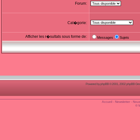
Forum:
Cat�gorie:
Afficher les r�sultats sous forme de:
Messages
Sujets
Powered by
phpBB
© 2001, 2002 phpBB Group
Accueil
-
Newsletter
-
Nous
© 