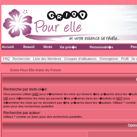
Accueil
Beauté
Mode
Peo
Vie priv�e
Personnalit�s
FAQ
Rechercher
Liste des Membres
Groupes d'utilisateurs
S'enregistrer
Profil
Se 
Grioo Pour Elle Index du Forum
Recherche par mots-cl�s:
Vous pouvez utiliser
AND
pour d�terminer les mots qui doivent �tre pr�sents dans les r�sult
OR
pour d�terminer les mots qui peuvent �tre pr�sents dans les r�sultats et
NOT
pour
d�terminer les mots qui ne devraient pas �tre pr�sents dans les r�sultats. Utilisez * comme
joker pour des recherches partielles
Recherche par auteur:
Utilisez * comme un joker pour des recherches partielles
Opti