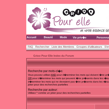
Accueil
Beauté
Mode
Vie priv�e
Personna
FAQ
Rechercher
Liste des Membres
Groupes d'utilisateurs
S'e
Grioo Pour Elle Index du Forum
Recherche par mots-cl�s:
Vous pouvez utiliser
AND
pour d�terminer les mots qui doivent �tre pr�
OR
pour d�terminer les mots qui peuvent �tre pr�sents dans les r�su
d�terminer les mots qui ne devraient pas �tre pr�sents dans les r�sul
joker pour des recherches partielles
Recherche par auteur:
Utilisez * comme un joker pour des recherches partielles