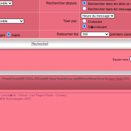
Rechercher depuis:
Rechercher dans les titres e
Rechercher dans les messag
Trier par:
Croissant
D�croissant
Retourner les
premiers cara
ges
Sujets
Sauter vers:
Powered by
phpBB
© 2001, 2002 phpBB Group Traduction par :
phpBB-fr.com
Airhead theme by
Zarron Media
2003
 conna�tre
-
Forum
-
Les Pages Perso
-
Contact
M2N Technologies 2007