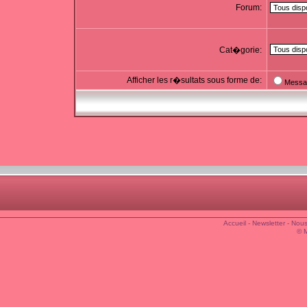
Forum:
Cat�gorie:
Afficher les r�sultats sous forme de:
Messa
Accueil
-
Newsletter
-
Nous
© 