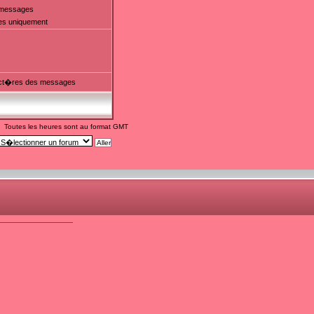
t messages
es uniquement
ct�res des messages
Toutes les heures sont au format GMT