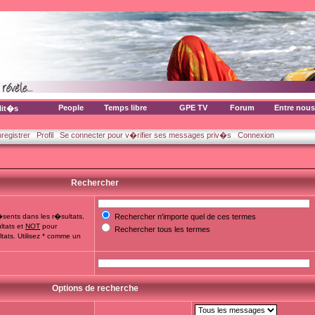
People
Temps libre
GPE TV
Forum
Entre nous
lit�s
nregistrer
Profil
Se connecter pour v�rifier ses messages priv�s
Connexion
Rechercher
sents dans les r�sultats,
Rechercher n'importe quel de ces termes
ltats et
NOT
pour
Rechercher tous les termes
tats. Utilisez * comme un
Options de recherche