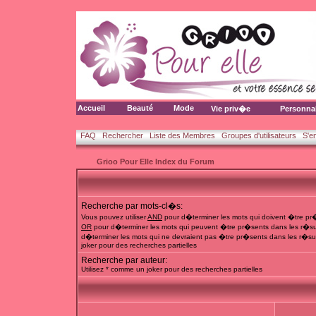
Accueil
Beauté
Mode
Vie priv�e
Personna
FAQ
Rechercher
Liste des Membres
Groupes d'utilisateurs
S'e
Grioo Pour Elle Index du Forum
Recherche par mots-cl�s:
Vous pouvez utiliser
AND
pour d�terminer les mots qui doivent �tre pr�
OR
pour d�terminer les mots qui peuvent �tre pr�sents dans les r�su
d�terminer les mots qui ne devraient pas �tre pr�sents dans les r�sul
joker pour des recherches partielles
Recherche par auteur:
Utilisez * comme un joker pour des recherches partielles