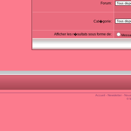
Forum:
Cat�gorie:
Afficher les r�sultats sous forme de:
Messa
Accueil
-
Newsletter
-
Nous
© 