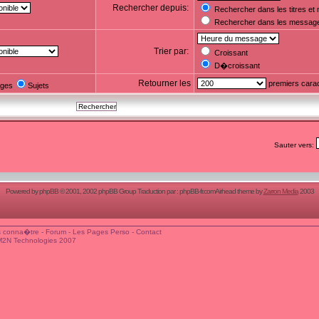
Rechercher depuis:
Rechercher dans les titres e
Rechercher dans les messag
Trier par:
Croissant
D�croissant
Retourner les
premiers cara
ges
Sujets
Sauter vers:
Powered by
phpBB
© 2001, 2002 phpBB Group Traduction par :
phpBB-fr.com
Airhead theme by
Zarron Media
2003
 conna�tre
-
Forum
-
Les Pages Perso
-
Contact
M2N Technologies 2007