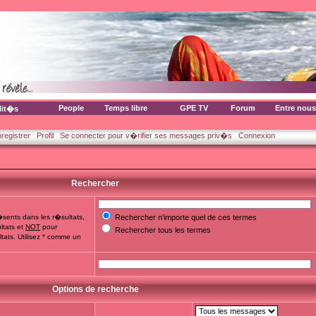
People
Temps libre
GPE TV
Forum
Entre nous
lit�s
nregistrer
Profil
Se connecter pour v�rifier ses messages priv�s
Connexion
Rechercher
sents dans les r�sultats,
Rechercher n'importe quel de ces termes
ltats et
NOT
pour
Rechercher tous les termes
tats. Utilisez * comme un
Options de recherche