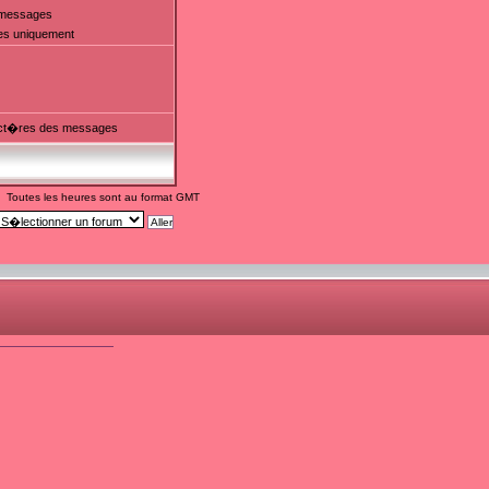
t messages
es uniquement
ct�res des messages
Toutes les heures sont au format GMT