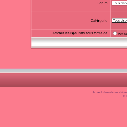
Forum:
Cat�gorie:
Afficher les r�sultats sous forme de:
Messa
Accueil
-
Newsletter
-
Nous
© 