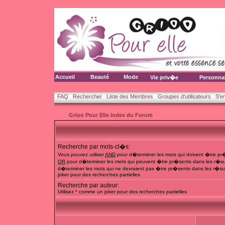
Accueil
Beauté
Mode
Vie priv�e
Personna
FAQ
Rechercher
Liste des Membres
Groupes d'utilisateurs
S'e
Grioo Pour Elle Index du Forum
Recherche par mots-cl�s:
Vous pouvez utiliser
AND
pour d�terminer les mots qui doivent �tre pr�
OR
pour d�terminer les mots qui peuvent �tre pr�sents dans les r�su
d�terminer les mots qui ne devraient pas �tre pr�sents dans les r�sul
joker pour des recherches partielles
Recherche par auteur:
Utilisez * comme un joker pour des recherches partielles