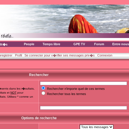
People
Temps libre
GPE TV
Forum
Entre nous
lit�s
nregistrer
Profil
Se connecter pour v�rifier ses messages priv�s
Connexion
Rechercher
sents dans les r�sultats,
Rechercher n'importe quel de ces termes
ltats et
NOT
pour
Rechercher tous les termes
tats. Utilisez * comme un
Options de recherche