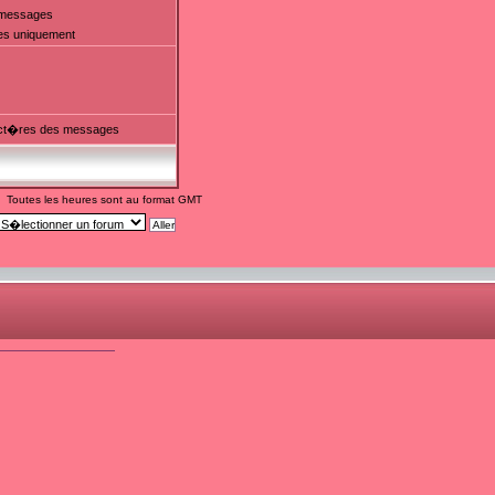
t messages
es uniquement
ct�res des messages
Toutes les heures sont au format GMT