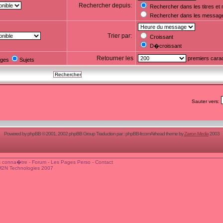
Rechercher depuis:
Rechercher dans les titres e
Rechercher dans les messag
Trier par:
Croissant
D�croissant
Retourner les
premiers cara
ges
Sujets
Sauter vers:
Powered by
phpBB
© 2001, 2002 phpBB Group Traduction par :
phpBB-fr.com
Airhead theme by
Zarron Media
2003
 conna�tre
-
Forum
-
Les Pages Perso
-
Contact
M2N Technologies 2007