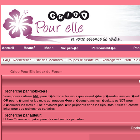
Accueil
Beauté
Mode
Peo
Vie priv�e
Personnalit�s
FAQ
Rechercher
Liste des Membres
Groupes d'utilisateurs
S'enregistrer
Profil
Se 
Grioo Pour Elle Index du Forum
Recherche par mots-cl�s:
Vous pouvez utiliser
AND
pour d�terminer les mots qui doivent �tre pr�sents dans les r�sult
OR
pour d�terminer les mots qui peuvent �tre pr�sents dans les r�sultats et
NOT
pour
d�terminer les mots qui ne devraient pas �tre pr�sents dans les r�sultats. Utilisez * comme
joker pour des recherches partielles
Recherche par auteur:
Utilisez * comme un joker pour des recherches partielles
Opti