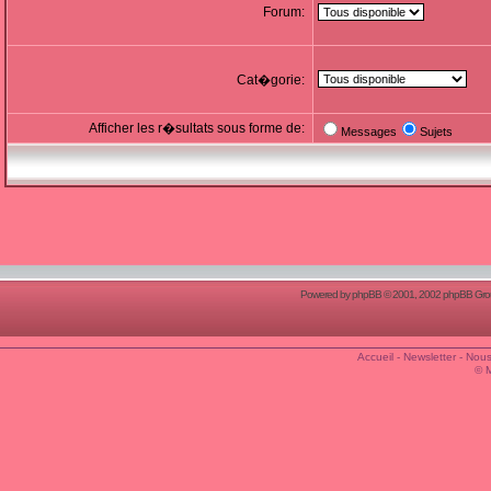
Forum:
Cat�gorie:
Afficher les r�sultats sous forme de:
Messages
Sujets
Powered by
phpBB
© 2001, 2002 phpBB Group
Accueil
-
Newsletter
-
Nous
© 