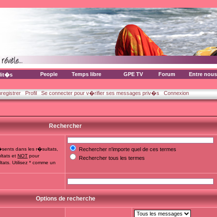
People
Temps libre
GPE TV
Forum
Entre nous
lit�s
nregistrer
Profil
Se connecter pour v�rifier ses messages priv�s
Connexion
Rechercher
sents dans les r�sultats,
Rechercher n'importe quel de ces termes
ltats et
NOT
pour
Rechercher tous les termes
tats. Utilisez * comme un
Options de recherche