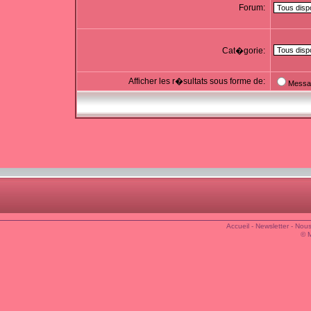
Forum:
Cat�gorie:
Afficher les r�sultats sous forme de:
Messa
Accueil
-
Newsletter
-
Nous
© 