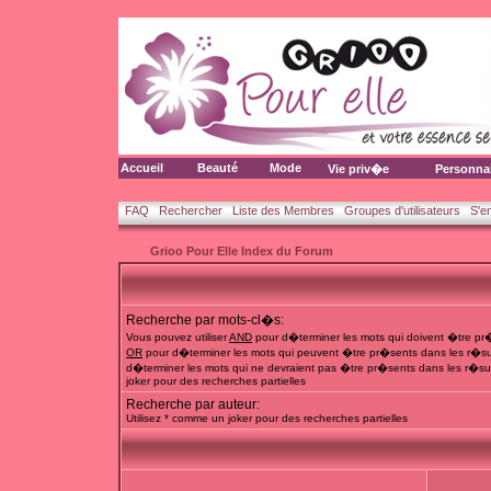
Accueil
Beauté
Mode
Vie priv�e
Personna
FAQ
Rechercher
Liste des Membres
Groupes d'utilisateurs
S'e
Grioo Pour Elle Index du Forum
Recherche par mots-cl�s:
Vous pouvez utiliser
AND
pour d�terminer les mots qui doivent �tre pr�
OR
pour d�terminer les mots qui peuvent �tre pr�sents dans les r�su
d�terminer les mots qui ne devraient pas �tre pr�sents dans les r�sul
joker pour des recherches partielles
Recherche par auteur:
Utilisez * comme un joker pour des recherches partielles