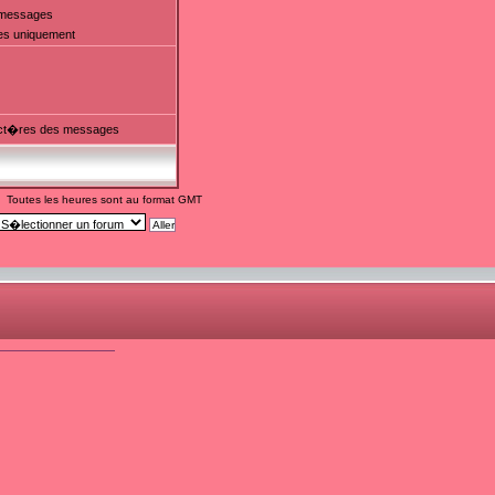
t messages
es uniquement
ct�res des messages
Toutes les heures sont au format GMT