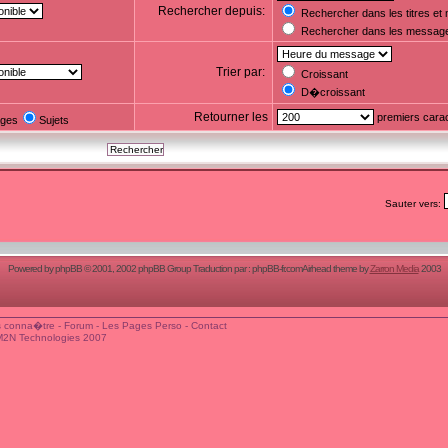
Rechercher depuis:
Rechercher dans les titres e
Rechercher dans les messag
Trier par:
Croissant
D�croissant
Retourner les
premiers cara
ges
Sujets
Sauter vers:
Powered by
phpBB
© 2001, 2002 phpBB Group Traduction par :
phpBB-fr.com
Airhead theme by
Zarron Media
2003
 conna�tre
-
Forum
-
Les Pages Perso
-
Contact
M2N Technologies 2007