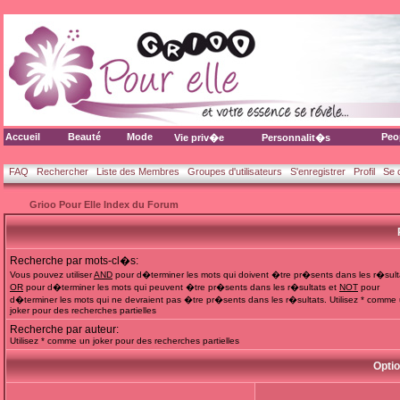
Accueil
Beauté
Mode
Peo
Vie priv�e
Personnalit�s
FAQ
Rechercher
Liste des Membres
Groupes d'utilisateurs
S'enregistrer
Profil
Se 
Grioo Pour Elle Index du Forum
Recherche par mots-cl�s:
Vous pouvez utiliser
AND
pour d�terminer les mots qui doivent �tre pr�sents dans les r�sult
OR
pour d�terminer les mots qui peuvent �tre pr�sents dans les r�sultats et
NOT
pour
d�terminer les mots qui ne devraient pas �tre pr�sents dans les r�sultats. Utilisez * comme
joker pour des recherches partielles
Recherche par auteur:
Utilisez * comme un joker pour des recherches partielles
Opti