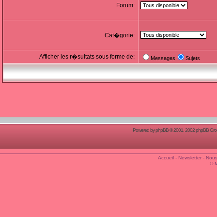
Forum:
Cat�gorie:
Afficher les r�sultats sous forme de:
Messages
Sujets
Powered by
phpBB
© 2001, 2002 phpBB Group
Accueil
-
Newsletter
-
Nous
© 