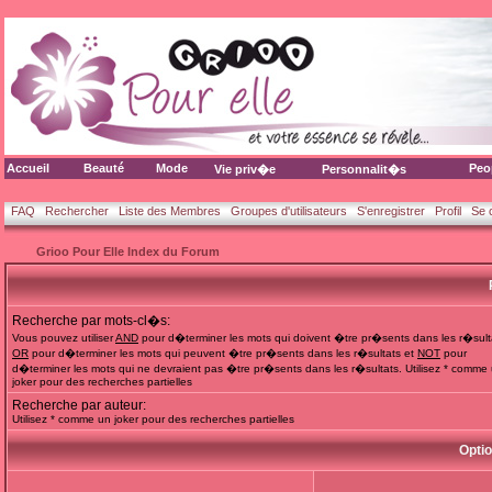
Accueil
Beauté
Mode
Peo
Vie priv�e
Personnalit�s
FAQ
Rechercher
Liste des Membres
Groupes d'utilisateurs
S'enregistrer
Profil
Se 
Grioo Pour Elle Index du Forum
Recherche par mots-cl�s:
Vous pouvez utiliser
AND
pour d�terminer les mots qui doivent �tre pr�sents dans les r�sult
OR
pour d�terminer les mots qui peuvent �tre pr�sents dans les r�sultats et
NOT
pour
d�terminer les mots qui ne devraient pas �tre pr�sents dans les r�sultats. Utilisez * comme
joker pour des recherches partielles
Recherche par auteur:
Utilisez * comme un joker pour des recherches partielles
Opti