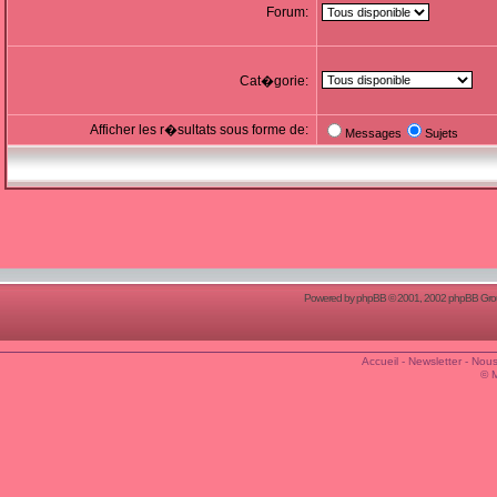
Forum:
Cat�gorie:
Afficher les r�sultats sous forme de:
Messages
Sujets
Powered by
phpBB
© 2001, 2002 phpBB Group
Accueil
-
Newsletter
-
Nous
© 