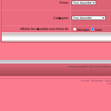
Forum:
Cat�gorie:
Afficher les r�sultats sous forme de:
Messages
Sujets
Powered by
phpBB
© 2001, 2002 phpBB Group
Accueil
-
Newsletter
-
Nous
© 