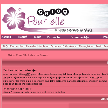
Accueil
Beauté
Mode
Peo
Vie priv�e
Personnalit�s
FAQ
Rechercher
Liste des Membres
Groupes d'utilisateurs
S'enregistrer
Profil
Se 
Grioo Pour Elle Index du Forum
Recherche par mots-cl�s:
Vous pouvez utiliser
AND
pour d�terminer les mots qui doivent �tre pr�sents dans les r�sult
OR
pour d�terminer les mots qui peuvent �tre pr�sents dans les r�sultats et
NOT
pour
d�terminer les mots qui ne devraient pas �tre pr�sents dans les r�sultats. Utilisez * comme
joker pour des recherches partielles
Recherche par auteur:
Utilisez * comme un joker pour des recherches partielles
Opti