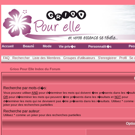
Accueil
Beauté
Mode
Peo
Vie priv�e
Personnalit�s
FAQ
Rechercher
Liste des Membres
Groupes d'utilisateurs
S'enregistrer
Profil
Se 
Grioo Pour Elle Index du Forum
Recherche par mots-cl�s:
Vous pouvez utiliser
AND
pour d�terminer les mots qui doivent �tre pr�sents dans les r�sult
OR
pour d�terminer les mots qui peuvent �tre pr�sents dans les r�sultats et
NOT
pour
d�terminer les mots qui ne devraient pas �tre pr�sents dans les r�sultats. Utilisez * comme
joker pour des recherches partielles
Recherche par auteur:
Utilisez * comme un joker pour des recherches partielles
Opti