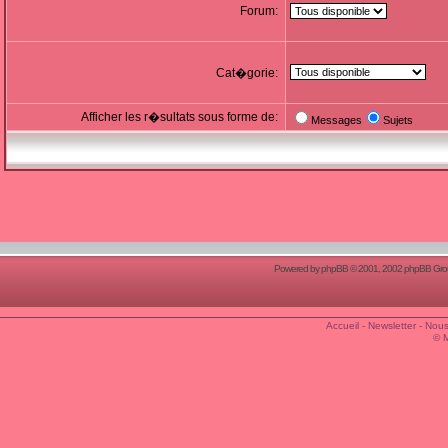
Forum:
Cat�gorie:
Afficher les r�sultats sous forme de:
Messages
Sujets
Powered by
phpBB
© 2001, 2002 phpBB Group
Accueil
-
Newsletter
-
Nous
© 