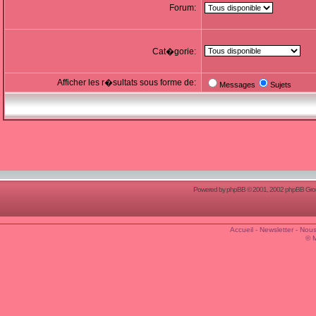
Forum:
Cat�gorie:
Afficher les r�sultats sous forme de:
Messages
Sujets
Powered by
phpBB
© 2001, 2002 phpBB Group
Accueil
-
Newsletter
-
Nous
© 