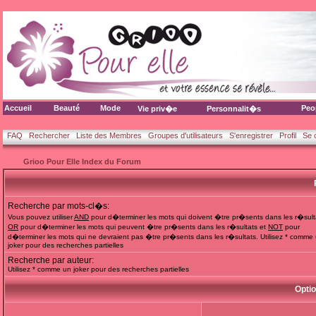
Accueil
Beauté
Mode
Peo
Vie priv�e
Personnalit�s
FAQ
Rechercher
Liste des Membres
Groupes d'utilisateurs
S'enregistrer
Profil
Se 
Grioo Pour Elle Index du Forum
Recherche par mots-cl�s:
Vous pouvez utiliser
AND
pour d�terminer les mots qui doivent �tre pr�sents dans les r�sult
OR
pour d�terminer les mots qui peuvent �tre pr�sents dans les r�sultats et
NOT
pour
d�terminer les mots qui ne devraient pas �tre pr�sents dans les r�sultats. Utilisez * comme
joker pour des recherches partielles
Recherche par auteur:
Utilisez * comme un joker pour des recherches partielles
Opti