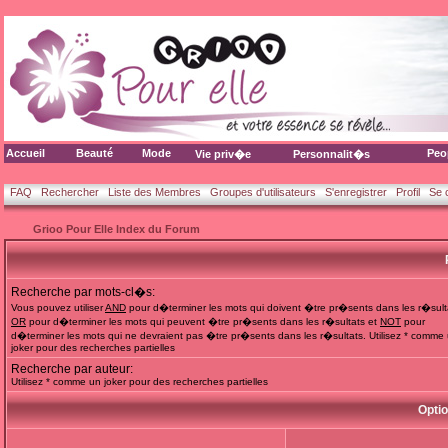
Accueil
Beauté
Mode
Peo
Vie priv�e
Personnalit�s
FAQ
Rechercher
Liste des Membres
Groupes d'utilisateurs
S'enregistrer
Profil
Se 
Grioo Pour Elle Index du Forum
Recherche par mots-cl�s:
Vous pouvez utiliser
AND
pour d�terminer les mots qui doivent �tre pr�sents dans les r�sult
OR
pour d�terminer les mots qui peuvent �tre pr�sents dans les r�sultats et
NOT
pour
d�terminer les mots qui ne devraient pas �tre pr�sents dans les r�sultats. Utilisez * comme
joker pour des recherches partielles
Recherche par auteur:
Utilisez * comme un joker pour des recherches partielles
Opti