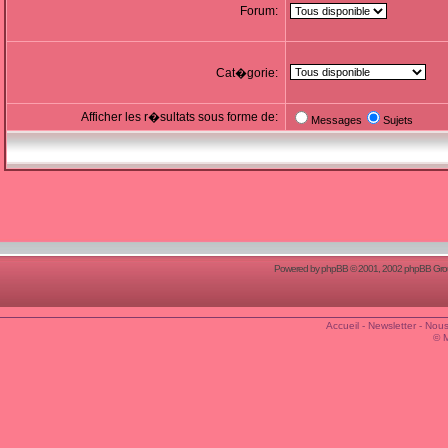
Forum:
Cat�gorie:
Afficher les r�sultats sous forme de:
Messages
Sujets
Powered by
phpBB
© 2001, 2002 phpBB Group
Accueil
-
Newsletter
-
Nous
© 