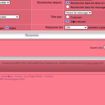
Rechercher depuis:
Rechercher dans les titres e
Rechercher dans les messag
Trier par:
Croissant
D�croissant
Retourner les
premiers cara
ges
Sujets
Sauter vers:
Powered by
phpBB
© 2001, 2002 phpBB Group Traduction par :
phpBB-fr.com
Airhead theme by
Zarron Media
2003
 conna�tre
-
Forum
-
Les Pages Perso
-
Contact
M2N Technologies 2007