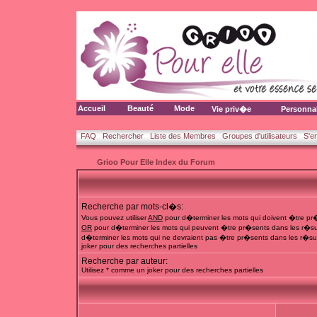
Accueil
Beauté
Mode
Vie priv�e
Personna
FAQ
Rechercher
Liste des Membres
Groupes d'utilisateurs
S'e
Grioo Pour Elle Index du Forum
Recherche par mots-cl�s:
Vous pouvez utiliser
AND
pour d�terminer les mots qui doivent �tre pr�
OR
pour d�terminer les mots qui peuvent �tre pr�sents dans les r�su
d�terminer les mots qui ne devraient pas �tre pr�sents dans les r�sul
joker pour des recherches partielles
Recherche par auteur:
Utilisez * comme un joker pour des recherches partielles