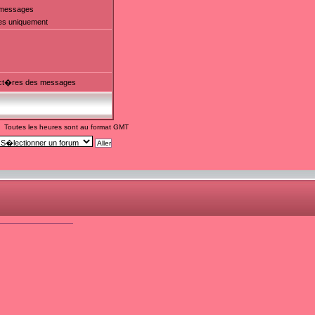
t messages
es uniquement
ct�res des messages
Toutes les heures sont au format GMT