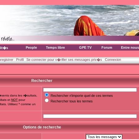
People
Temps libre
GPE TV
Forum
Entre nous
lit�s
nregistrer
Profil
Se connecter pour v�rifier ses messages priv�s
Connexion
Rechercher
sents dans les r�sultats,
Rechercher n'importe quel de ces termes
ltats et
NOT
pour
Rechercher tous les termes
tats. Utilisez * comme un
Options de recherche