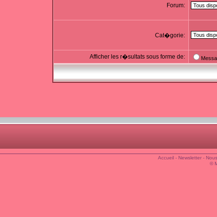
Forum:
Cat�gorie:
Afficher les r�sultats sous forme de:
Messa
Accueil
-
Newsletter
-
Nous
© 