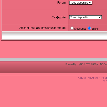
Forum:
Cat�gorie:
Afficher les r�sultats sous forme de:
Messages
Sujets
Powered by
phpBB
© 2001, 2002 phpBB Group
Accueil
-
Newsletter
-
Nous
© 