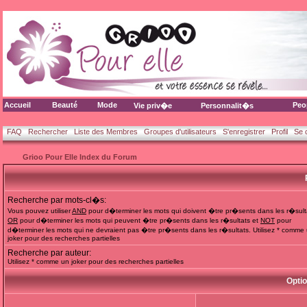
Accueil
Beauté
Mode
Peo
Vie priv�e
Personnalit�s
FAQ
Rechercher
Liste des Membres
Groupes d'utilisateurs
S'enregistrer
Profil
Se 
Grioo Pour Elle Index du Forum
Recherche par mots-cl�s:
Vous pouvez utiliser
AND
pour d�terminer les mots qui doivent �tre pr�sents dans les r�sult
OR
pour d�terminer les mots qui peuvent �tre pr�sents dans les r�sultats et
NOT
pour
d�terminer les mots qui ne devraient pas �tre pr�sents dans les r�sultats. Utilisez * comme
joker pour des recherches partielles
Recherche par auteur:
Utilisez * comme un joker pour des recherches partielles
Opti